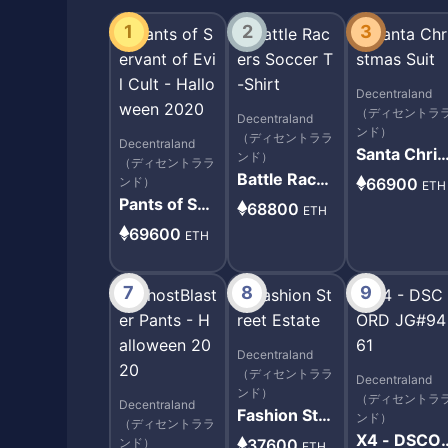
1
2
3
Decentraland
（ディセントラ
Decentraland
ンド）
（ディセントララ
Decentraland
Santa Chris
ンド）
（ディセントララ
mas Suit
Battle Racer
ンド）
66900
ETH
s Soccer T-
Pants of Ser
68800
ETH
Shirt
vant of Evil
69600
ETH
Cult - Hallo
ween 2020
7
8
9
Decentraland
（ディセントララ
Decentraland
ンド）
（ディセントラ
Decentraland
Fashion Stre
ンド）
（ディセントララ
et Estate
X4 - DSCO
ンド）
37600
ETH