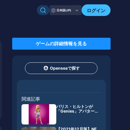
ログイン
日本語(JP)
ゲームの詳細情報を見る
Openseaで探す
関連記事
パリス・ヒルトンが
「Genies」アバターと
してメタバース音楽フ
ェスにDJ出演
【2021年12月版】NF