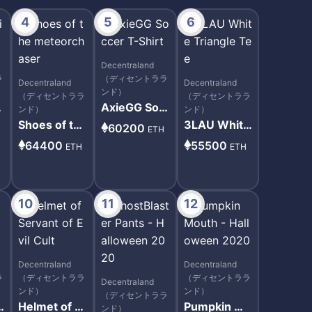
4
5
6
Decentraland
ラ
（ディセントララ
Decentraland
Decentraland
ンド）
（ディセントララ
（ディセントララ
t
AxieGG Soc
ンド）
ンド）
cer T-Shirt
Shoes of th
3LAU White
60200
ETH
e meteorch
Triangle Tee
64400
55500
ETH
ETH
aser
10
11
12
Decentraland
Decentraland
ラ
（ディセントララ
（ディセントララ
Decentraland
ンド）
ンド）
（ディセントララ
R
Helmet of S
Pumpkin Mo
ンド）