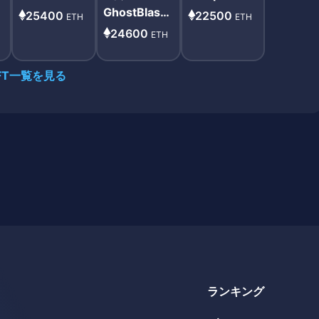
ervant of Evi
uth - Hallow
GhostBlaste
25400
22500
ETH
ETH
l Cult
een 2020
r Pants - Hal
24600
ETH
loween 202
0
FT一覧を見る
ランキング