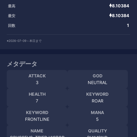
8.10384
最高
8.10384
最安
1
回数
※2026-07-09～本日まで
メタデータ
ATTACK
GOD
3
NEUTRAL
HEALTH
KEYWORD
7
ROAR
KEYWORD
MANA
FRONTLINE
5
NAME
QUALITY