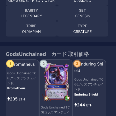
ODYSSEUS, TRIED VICTOR
DIAMOND
RARITY
SET
LEGENDARY
GENESIS
TRIBE
TYPE
OLYMPIAN
CREATURE
GodsUnchained カード 取引価格
1
2
3
Gods Unchained TC
G(ゴッズ アンチェイ
Gods Unchained TC
ンド)
G(ゴッズ アンチェイ
Prometheus
ンド)
Enduring Shield
235
ETH
244
ETH
Gods Unchained TC
G(ゴッズ アンチェイ