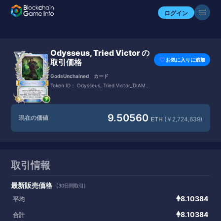
ログイン
Odysseus, Tried Victor の
お気に入りに追加
取引価格
GodsUnchained カード
Token ID：
Odysseus, Tried Victor_DIAMO
ND
9.50560
現在の価値
ETH
(￥2,724,639)
取引情報
最新販売価格
(30日間取引)
8.10384
平均
8.10384
合計