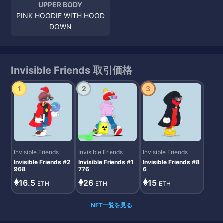
UPPER BODY
PINK HOODIE WITH HOOD
DOWN
Invisible Friends 取引価格
1
2
3
Invisible Friends
Invisible Friends
Invisible Friends
Invisible Friends #2
Invisible Friends #1
Invisible Friends #8
968
776
6
16.5
26
15
ETH
ETH
ETH
NFT一覧を見る