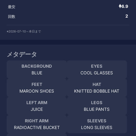
6.9
最安
2
回数
※2026-07-10～本日まで
メタデータ
BACKGROUND
EYES
BLUE
COOL GLASSES
FEET
HAT
MAROON SHOES
KNITTED BOBBLE HAT
LEFT ARM
LEGS
JUICE
BLUE PANTS
RIGHT ARM
SLEEVES
RADIOACTIVE BUCKET
LONG SLEEVES