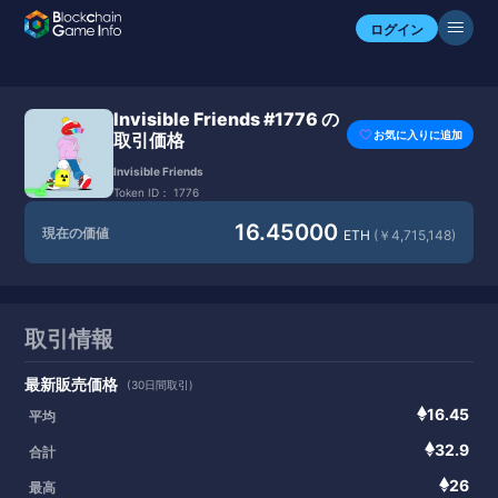
ログイン
Invisible Friends #1776 の
お気に入りに追加
取引価格
Invisible Friends
Token ID：
1776
16.45000
現在の価値
ETH
(￥4,715,148)
取引情報
最新販売価格
(30日間取引)
16.45
平均
32.9
合計
26
最高