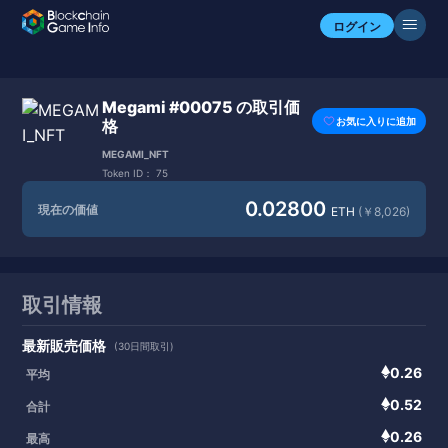
ログイン
Megami #00075 の取引価
お気に入りに追加
格
MEGAMI_NFT
Token ID：
75
0.02800
現在の価値
ETH
(￥8,026)
取引情報
最新販売価格
(30日間取引)
0.26
平均
0.52
合計
0.26
最高