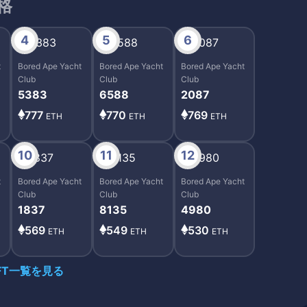
価格
4
5
6
t
Bored Ape Yacht
Bored Ape Yacht
Bored Ape Yacht
Club
Club
Club
5383
6588
2087
777
770
769
ETH
ETH
ETH
10
11
12
t
Bored Ape Yacht
Bored Ape Yacht
Bored Ape Yacht
Club
Club
Club
1837
8135
4980
569
549
530
ETH
ETH
ETH
FT一覧を見る