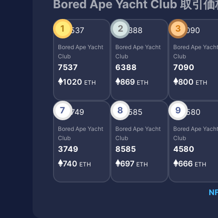
Bored Ape Yacht Club 取引
1
2
3
Bored Ape Yacht
Bored Ape Yacht
Bored Ape Yach
Club
Club
Club
7537
6388
7090
1020
869
800
ETH
ETH
ETH
7
8
9
Bored Ape Yacht
Bored Ape Yacht
Bored Ape Yach
Club
Club
Club
3749
8585
4580
740
697
666
ETH
ETH
ETH
N