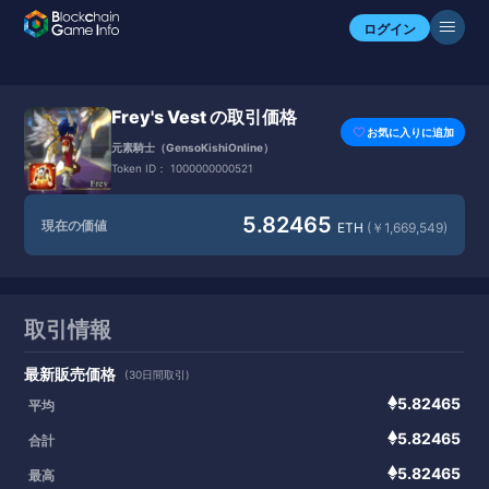
ログイン
Frey's Vest の取引価格
お気に入りに追加
元素騎士（GensoKishiOnline）
Token ID：
1000000000521
5.82465
現在の価値
ETH
(￥1,669,549)
取引情報
最新販売価格
(30日間取引)
5.82465
平均
5.82465
合計
5.82465
最高