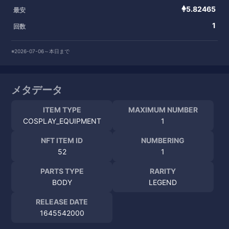
5.82465
最安
1
回数
※2026-07-06～本日まで
メタデータ
ITEM TYPE
MAXIMUM NUMBER
COSPLAY_EQUIPMENT
1
NFT ITEM ID
NUMBERING
52
1
PARTS TYPE
RARITY
BODY
LEGEND
RELEASE DATE
1645542000