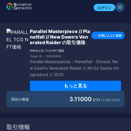
ログイン
Parallel Masterpiece // Pla
お気に入りに追加
netfall // New Dawn's Ven
erated Raider の取引価格
PARALLEL TCG NFT価格
Token ID：
100200503
Parallel Masterpieces - Planetfall - Shroud: Ne
w Dawn’s Venerated Raider // Art by Sasha Vin
ogradova // 2023
もっと見る
3.11000
現在の価値
ETH
(￥891,435)
取引情報