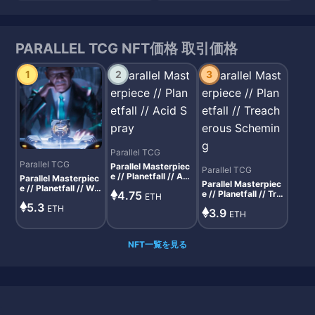
PARALLEL TCG NFT価格 取引価格
1
2
3
Parallel TCG
Parallel TCG
Parallel Masterpiec
Parallel TCG
e // Planetfall // Aci
Parallel Masterpiec
Parallel Masterpiec
d Spray
e // Planetfall // Wei
4.75
e // Planetfall // Tre
ETH
ghted Die
acherous Scheming
5.3
ETH
3.9
ETH
NFT一覧を見る