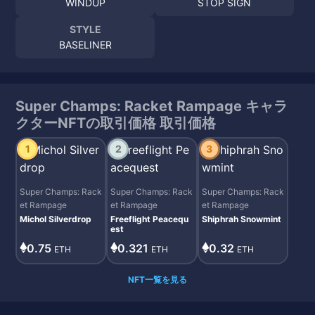
WINDUP
STOP SIGN
STYLE
BASELINER
Super Champs: Racket Rampage キャラ
クターNFTの取引価格 取引価格
1
2
3
Super Champs: Rack
Super Champs: Rack
Super Champs: Rack
et Rampage
et Rampage
et Rampage
Michol Silverdrop
Freeflight Peacequ
Shiphrah Snowmint
est
0.75
0.32
0.321
ETH
ETH
ETH
NFT一覧を見る