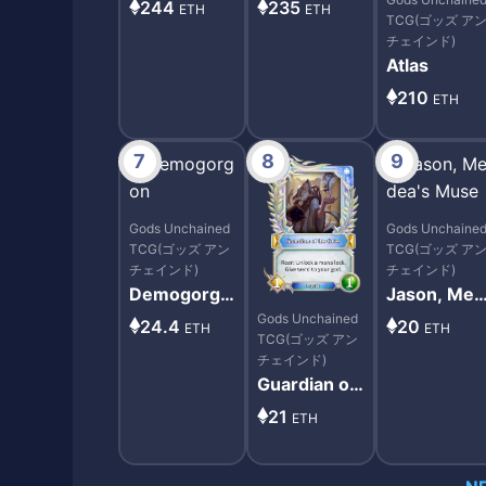
244
235
ETH
ETH
TCG(ゴッズ ア
チェインド)
Atlas
210
ETH
7
8
9
Gods Unchained
Gods Unchaine
TCG(ゴッズ アン
TCG(ゴッズ ア
チェインド)
チェインド)
Demogorgo
Jason, Med
n
ea's Muse
Gods Unchained
24.4
20
ETH
ETH
TCG(ゴッズ アン
チェインド)
Guardian of
the Gates
21
ETH