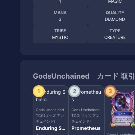
1
MAGIC
MANA
QUALITY
3
DIAMOND
TRIBE
TYPE
MYSTIC
CREATURE
GodsUnchained カード 取
1
2
3
Gods Unchained
Gods Unchained
TCG(ゴッズ アン
TCG(ゴッズ アン
チェインド)
チェインド)
Enduring Sh
Prometheus
ield
Gods Unchaine