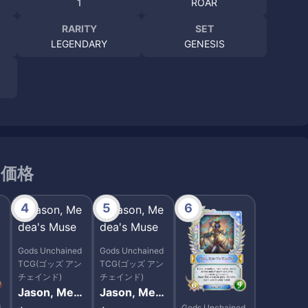
1
ROAR
RARITY
SET
LEGENDARY
GENESIS
引価格
4
5
6
Gods Unchained
Gods Unchained
TCG(ゴッズ アン
TCG(ゴッズ アン
チェインド)
チェインド)
Jason, Med
Jason, Med
ea's Muse
ea's Muse
d
Gods Unchained