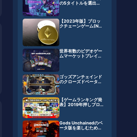
の5タイトルを選出
——Illuvium・Might
& Magic Fates・Gods
Unchainedが3強を形
【2023年版】ブロッ
成、TCG経済圏が202
クチェーンゲーム(NFT
6年GameFi復活を牽引
ゲーム)で稼ぐ方法まと
め【副業になる？】
世界有数のビデオゲー
ムマーケットプレイス
Kinguinが、Immutab
le Xとのパートナーシ
ップを提携 NFTマー
ケットプレイスを開始
ゴッズアンチェインド
のクローズドベータに
参加！ルール・感想を
紹介
【ゲームランキング発
表】2019年押しブロ
ックチェーンゲームは
これ！新春キャンペー
ンアンケート結果
Gods Unchainedのベ
ータ版を楽しむための
基礎知識まとめ