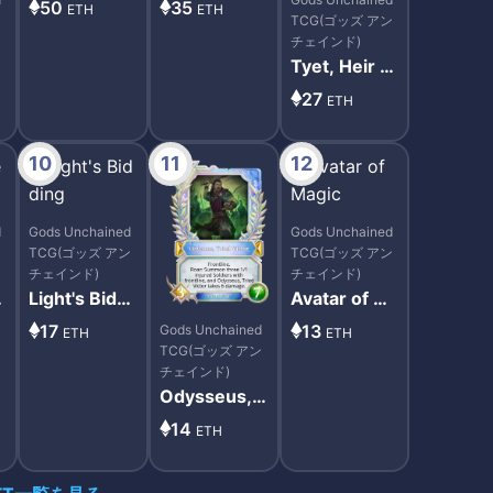
50
35
ETH
ETH
ン
TCG(ゴッズ アン
チェインド)
Tyet, Heir T
o The Sky
27
ETH
10
11
12
d
Gods Unchained
Gods Unchained
ン
TCG(ゴッズ アン
TCG(ゴッズ アン
チェインド)
チェインド)
Light's Biddi
Avatar of M
ng
agic
17
13
Gods Unchained
ETH
ETH
TCG(ゴッズ アン
チェインド)
Odysseus, T
ried Victor
14
ETH