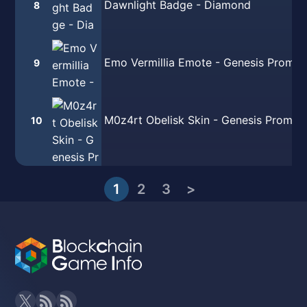
Dawnlight Badge - Diamond
8
Emo Vermillia Emote - Genesis Promo
9
M0z4rt Obelisk Skin - Genesis Promo
10
1
2
3
>