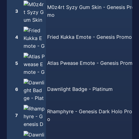
M0z4rt Syzy Gum Skin - Genesis Pro
3
mo
Fried Kukka Emote - Genesis Promo
4
Atlas Pwease Emote - Genesis Promo
5
Dawnlight Badge - Platinum
6
Rhamphyre - Genesis Dark Holo Prom
7
o