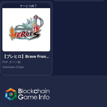
サービス終了
【ブレヒロ】Brave Fronti
er Heroes（ブレイブ フロ
PvP
ターン制
ンティア ヒーローズ）- Et
Unknown Chain
hereum