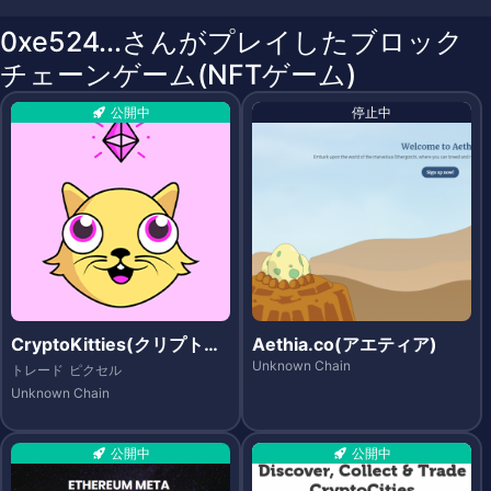
0xe524...さんがプレイしたブロック
チェーンゲーム(NFTゲーム)
公開中
停止中
CryptoKitties(クリプトキ
Aethia.co(アエティア)
ティーズ)
Unknown Chain
トレード
ピクセル
Unknown Chain
公開中
公開中