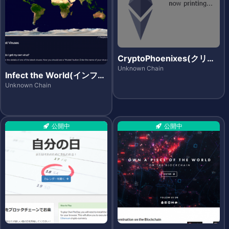
CryptoPhoenixes(クリプ
トフェニックス)
Unknown Chain
Infect the World(インフェ
クト・ザ・ワールド)
Unknown Chain
公開中
公開中