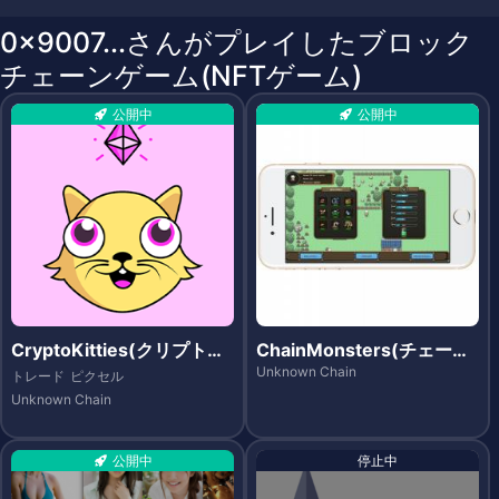
0x9007...さんがプレイしたブロック
チェーンゲーム(NFTゲーム)
公開中
公開中
CryptoKitties(クリプトキ
ChainMonsters(チェーン
ティーズ)
モンスターズ)
Unknown Chain
トレード
ピクセル
Unknown Chain
公開中
停止中