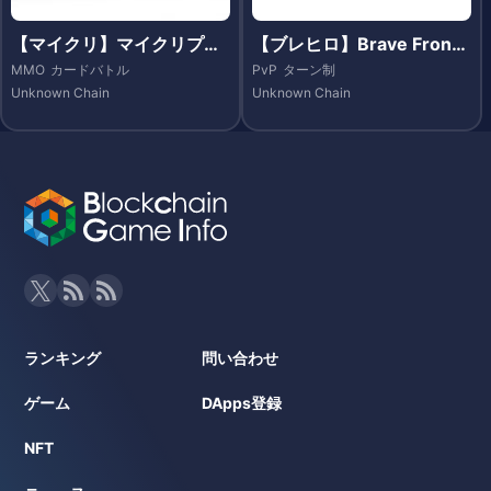
【マイクリ】マイクリプト
【ブレヒロ】Brave Fronti
ヒーローズ(My Crypto He
er Heroes（ブレイブ フロ
MMO
カードバトル
PvP
ターン制
roes )
ンティア ヒーローズ）- Et
Unknown Chain
Unknown Chain
hereum
ランキング
問い合わせ
ゲーム
DApps登録
NFT