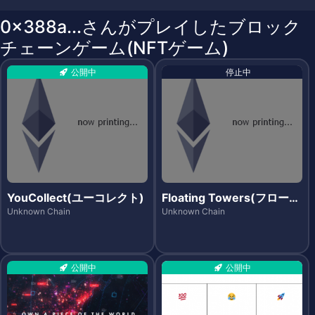
0x388a...さんがプレイしたブロック
チェーンゲーム(NFTゲーム)
公開中
停止中
YouCollect(ユーコレクト)
Floating Towers(フローテ
ィングタワーズ)
Unknown Chain
Unknown Chain
公開中
公開中