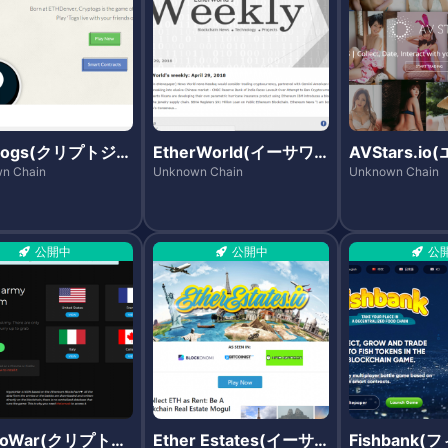
ptogs(クリプトジー
EtherWorld(イーサワ
AVStars.i
ールド)
ターズ)
n Chain
Unknown Chain
Unknown Chain
公開中
公開中
公
ptoWar(クリプトウ
Ether Estates(イーサ
Fishbank