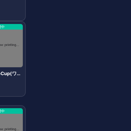
開中
toCup(ワー
カップ)
開中