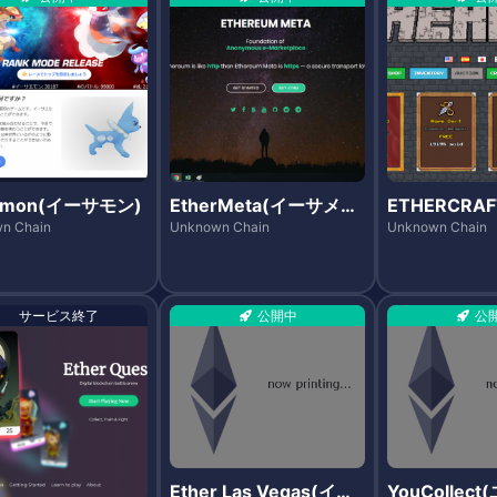
ermon(イーサモン)
EtherMeta(イーサメ
ETHERCRA
タ)
クラフト)
n Chain
Unknown Chain
Unknown Chain
サービス終了
公開中
公
Ether Las Vegas(イー
YouCollec