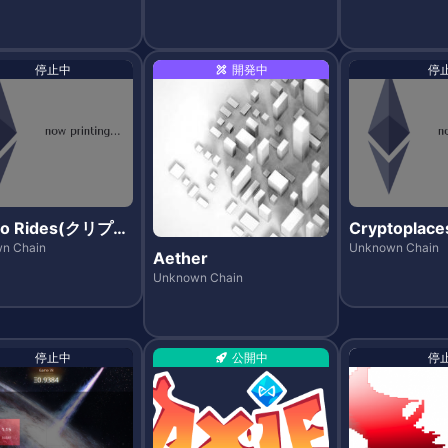
停止中
開発中
停
to Rides(クリプト
Cryptopla
)
プレイシズ)
n Chain
Unknown Chain
Aether
Unknown Chain
停止中
公開中
停