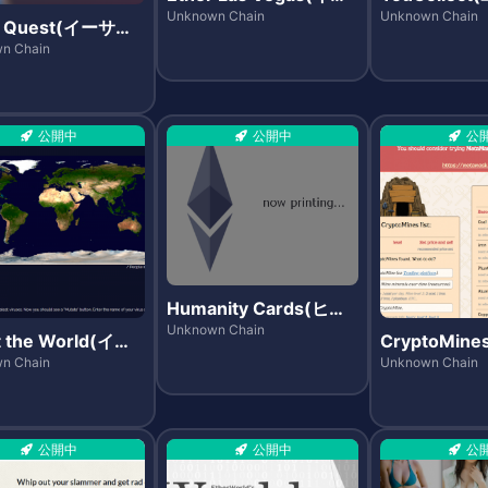
サラスベガス)
ト)
Unknown Chain
Unknown Chain
r Quest(イーサク
)
n Chain
公開中
公開中
公
Humanity Cards(ヒュ
ーマニティカーズ)
Unknown Chain
t the World(イン
CryptoMine
クト・ザ・ワール
リプトマイン
n Chain
Unknown Chain
公開中
公開中
公