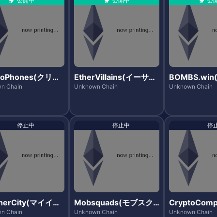
公開中
公開中
公
toPhones(クリプ
EtherVillains(イーサビ
BOMBS.wi
ンズ)
リアンズ)
ウィン)
n Chain
Unknown Chain
Unknown Chain
停止中
停止中
停
herCity(マイイー
Mobsquads(モブスク
CryptoComp
ィー)
ワッズ)
リプトカンパ
n Chain
Unknown Chain
Unknown Chain