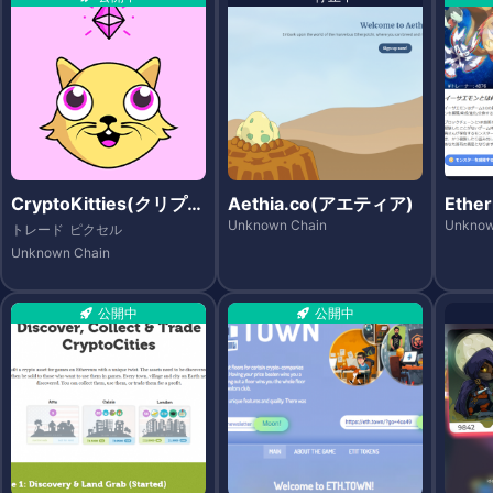
CryptoKitties(クリプト
Aethia.co(アエティア)
Eth
キティーズ)
Unknown Chain
Unknow
トレード
ピクセル
Unknown Chain
公開中
公開中