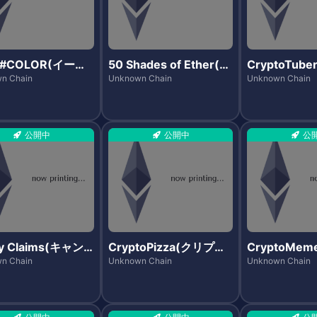
r#COLOR(イーサ
50 Shades of Ether(フ
CryptoTub
)
ィフティシェイズ・オ
トチューバー
n Chain
Unknown Chain
Unknown Chain
ブ・イーサ)
公開中
公開中
公
y Claims(キャン
CryptoPizza(クリプト
CryptoMe
クレイムズ)
ピッツァ)
トメムズ)
n Chain
Unknown Chain
Unknown Chain