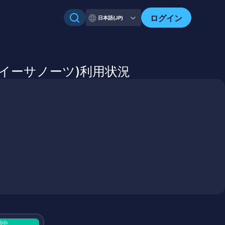
自分のアセットを確認
ログイン
日本語(JP)
S.co(イーサノーツ)利用状況
開中