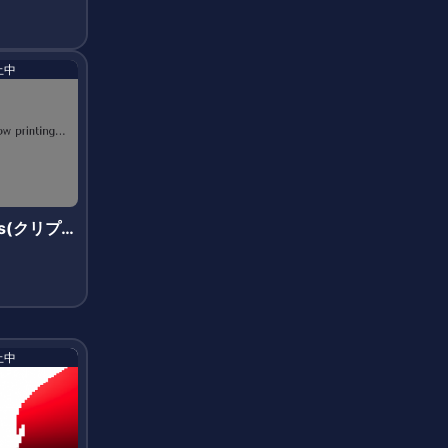
止中
ces(クリプト
止中