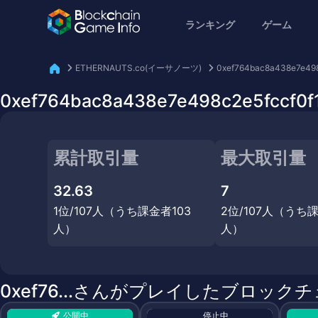
ランキング
ゲーム
ETHERNAUTS.co(イーサノーツ)
0xef764bac8a438e7e498
0xef764bac8a438e7e498c2e5fc
累計取引量
最大取引量
32.63
7
1位/107人（うち課金者103
2位/107人（うち課
人）
人）
0xef76...さんがプレイしたブロック
公開中
停止中