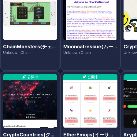
ChainMonsters(チェー
Mooncatrescue(ムー
Cry
ンモンスターズ)
ンキャットレスキュー)
エス)
Unknown Chain
Unknown Chain
Unknow
公開中
公開中
CryptoCountries(クリ
EtherEmojis(イーサエ
Kry