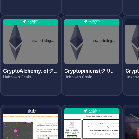
公開中
公開中
CryptoAlchemy.io(ク
Cryptopinions(クリプ
Cryp
リプトアルケミー)
トピニオンズ)
ライズ
Unknown Chain
Unknown Chain
Unknow
停止中
公開中