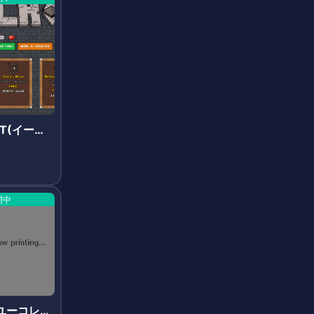
FT(イーサ
開中
t(ユーコレク