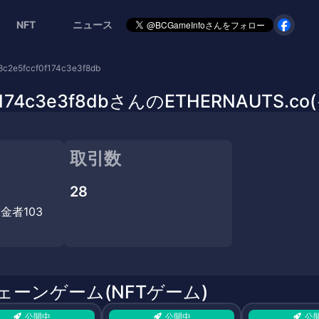
NFT
ニュース
c2e5fccf0f174c3e3f8db
cf0f174c3e3f8dbさんのETHERNAUT
取引数
28
金者103
チェーンゲーム(NFTゲーム)
公開中
公開中
公