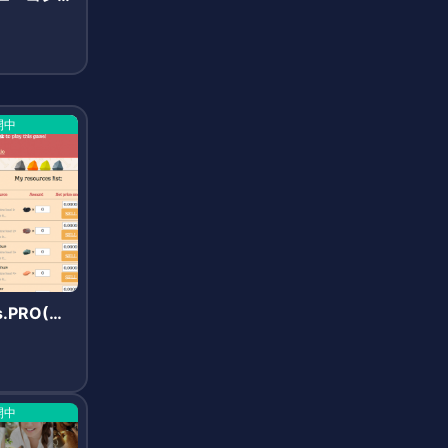
開中
s.PRO(ク
ズ.プロ)
開中