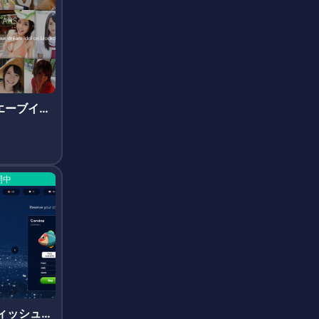
o(エーブイス
開中
(フィッシュバ