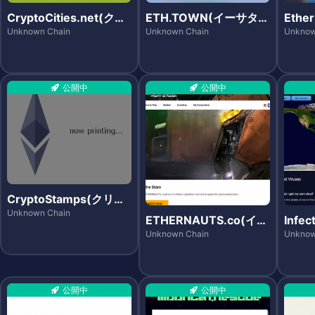
CryptoCities.net(クリ
ETH.TOWN(イーサタウ
Ethe
プトシティーズ)
ン)
エスト
Unknown Chain
Unknown Chain
Unknow
公開中
公開中
CryptoStamps(クリプ
トスタンプス)
Unknown Chain
ETHERNAUTS.co(イー
Infec
サノーツ)
フェ
Unknown Chain
Unknow
ド)
公開中
公開中