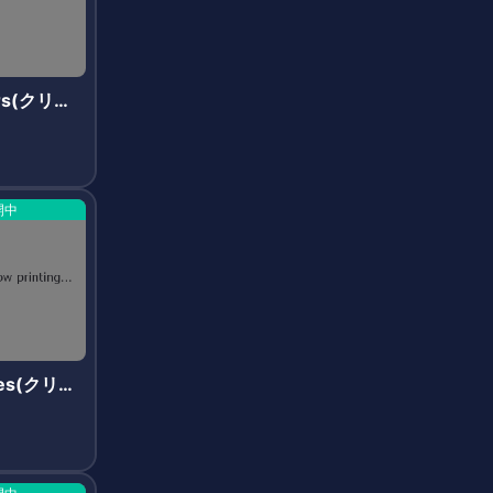
ers(クリプ
ス)
開中
mes(クリプ