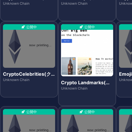
プトカントリーズ)
モジズ)
ォー)
Unknown Chain
Unknown Chain
Unknow
公開中
公開中
CryptoCelebrities(ク
Emoj
リプトセレブリティー
ジブ
Unknown Chain
Unknow
Crypto Landmarks(ク
ズ)
リプトランドマークス)
Unknown Chain
公開中
公開中