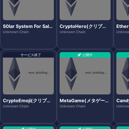
S0lar System For Sale
CryptoHero(クリプト
Ethe
(ソーラーシステムズフ
ヒーロー)
カラー
Unknown Chain
Unknown Chain
Unknow
ォーセール)
サービス終了
公開中
CryptoEmoji(クリプト
MetaGame(メタゲー
Cand
エモジ)
ム)
ディ
Unknown Chain
Unknown Chain
Unknow