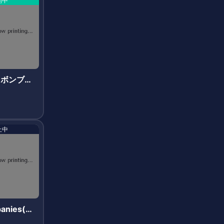
開中
n(ボンブズ.
止中
anies(ク
ニーズ)