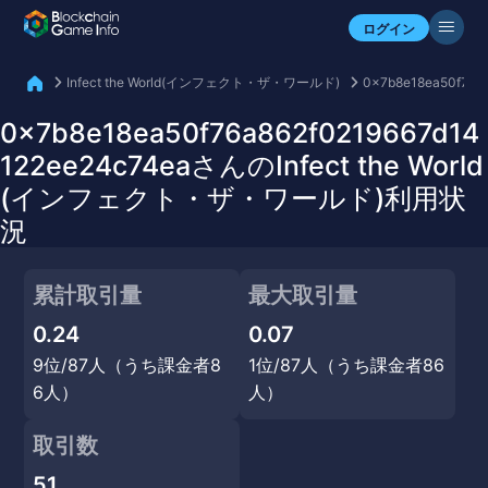
自分のアセットを確認
ログイン
Infect the World(インフェクト・ザ・ワールド)
0x7b8e18ea50f76a
0x7b8e18ea50f76a862f0219667d14
122ee24c74eaさんのInfect the World
(インフェクト・ザ・ワールド)利用状
況
累計取引量
最大取引量
0.24
0.07
9位/87人（うち課金者8
1位/87人（うち課金者86
6人）
人）
取引数
51