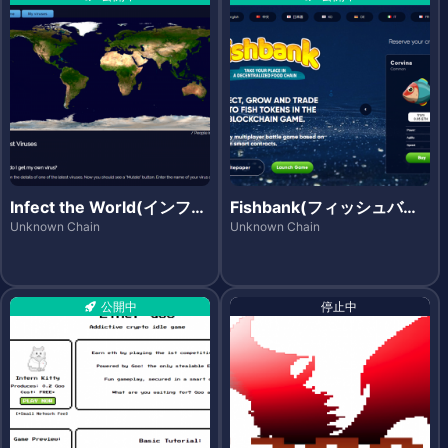
Infect the World(インフェ
Fishbank(フィッシュバン
クト・ザ・ワールド)
ク)
Unknown Chain
Unknown Chain
公開中
停止中