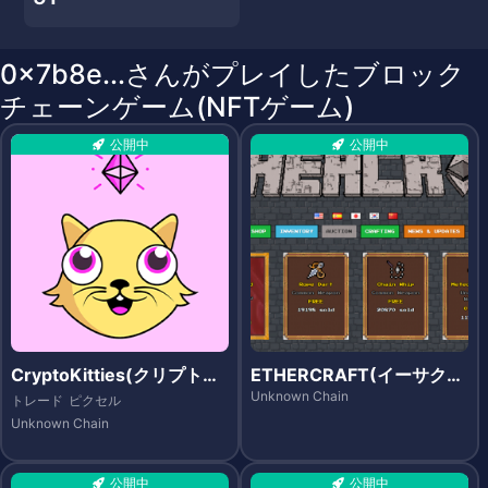
0x7b8e...さんがプレイしたブロック
チェーンゲーム(NFTゲーム)
公開中
公開中
CryptoKitties(クリプトキ
ETHERCRAFT(イーサクラ
ティーズ)
フト)
Unknown Chain
トレード
ピクセル
Unknown Chain
公開中
公開中