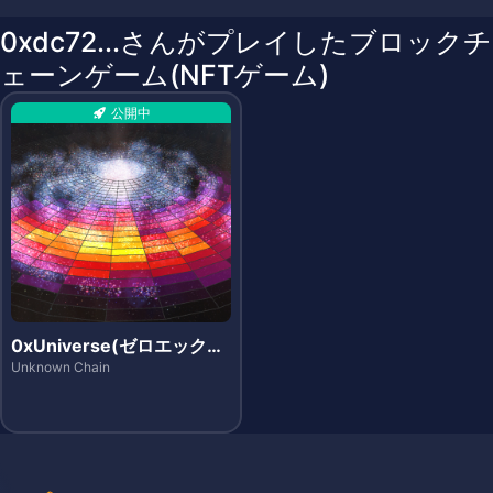
0xdc72...さんがプレイしたブロックチ
ェーンゲーム(NFTゲーム)
公開中
0xUniverse(ゼロエックス
ユニバース)
Unknown Chain