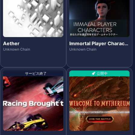
Aether
Immortal Player Characte
rs (IPCs)
Unknown Chain
Unknown Chain
サービス終了
公開中