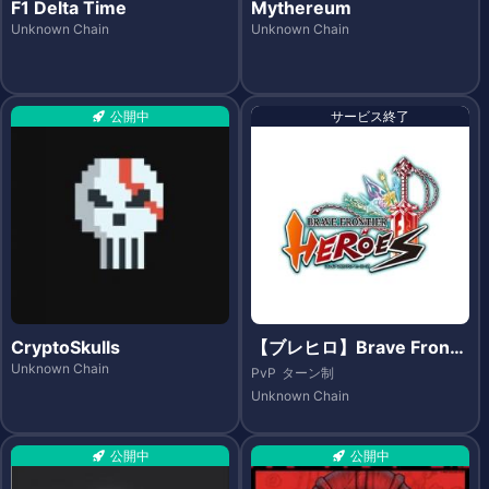
F1 Delta Time
Mythereum
Unknown Chain
Unknown Chain
公開中
サービス終了
CryptoSkulls
【ブレヒロ】Brave Fronti
er Heroes（ブレイブ フロ
Unknown Chain
PvP
ターン制
ンティア ヒーローズ）- Et
Unknown Chain
hereum
公開中
公開中