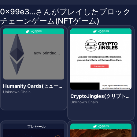
0x99e3...さんがプレイしたブロック
チェーンゲーム(NFTゲーム)
公開中
公開中
Humanity Cards(ヒューマ
ニティカーズ)
Unknown Chain
CryptoJingles(クリプトジ
ングルズ)
Unknown Chain
プレセール
公開中