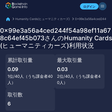
自分のアセットを確認
ログイン
Humanity Cards(ヒューマニティカーズ)
0x99e3a56a4ced244f54a
0x99e3a56a4ced244f54a98ef11a67
8c64ef45b073さんのHumanity Cards
(ヒューマニティカーズ)利用状況
累計取引量
最大取引量
0.09
0.03
1位/40人（うち課金者40
2位/40人（うち課金者4
人）
0人）
取引数
6