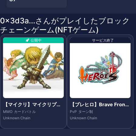
0x3d3a...さんがプレイしたブロック
チェーンゲーム(NFTゲーム)
公開中
サービス終了
【マイクリ】マイクリプト
【ブレヒロ】Brave Fronti
ヒーローズ(My Crypto He
er Heroes（ブレイブ フロ
MMO
カードバトル
PvP
ターン制
roes )
ンティア ヒーローズ）- Et
Unknown Chain
Unknown Chain
hereum