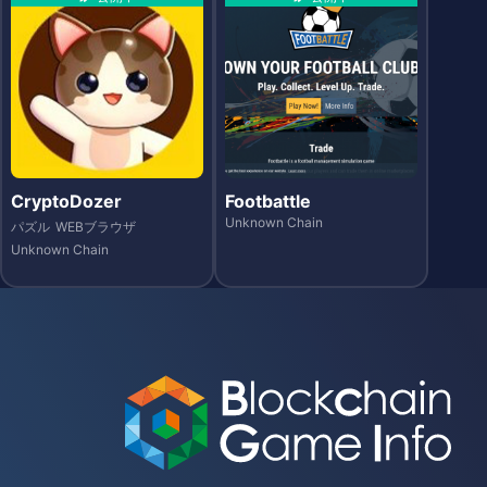
CryptoDozer
Footbattle
Unknown Chain
パズル
WEBブラウザ
Unknown Chain