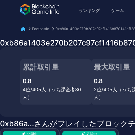
ランキング
ゲーム
Footbattle
0xb86a1403e270b207c97cf1416b870141aff2
0xb86a1403e270b207c97cf1416b8
累計取引量
最大取引量
0.8
0.8
4位/405人（うち課金者30
2位/405人（うち
人）
人）
0xb86a...さんがプレイしたブロック
公開中
公開中