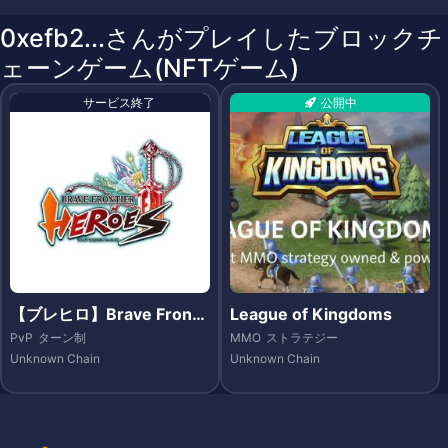
0xefb2...さんがプレイしたブロックチ
ェーンゲーム(NFTゲーム)
サービス終了
公開中
【ブレヒロ】Brave Fronti
League of Kingdoms
er Heroes（ブレイブ フロ
PvP
ターン制
MMO
ストラテジー
ンティア ヒーローズ）- Et
Unknown Chain
Unknown Chain
hereum