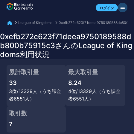
自分のアセットを確認
ログイン
League of Kingdoms
0xefb272c623f71deea9750189588db800b7
0xefb272c623f71deea9750189588d
b800b75915c3さんのLeague of King
doms利用状況
累計取引量
最大取引量
33
8.24
3位/13329人（うち課金
4位/13329人（うち課金
者6551人）
者6551人）
取引数
7