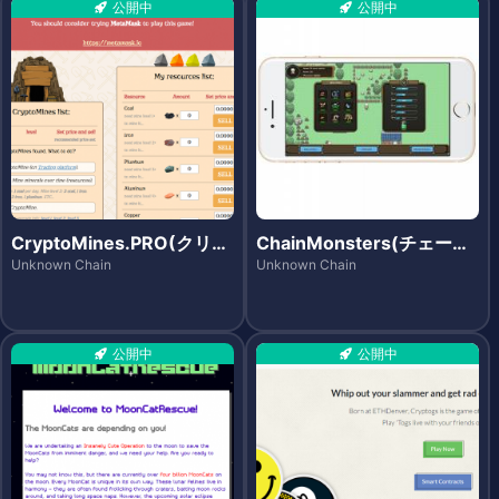
公開中
公開中
CryptoMines.PRO(クリプ
ChainMonsters(チェーン
トマインズ.プロ)
モンスターズ)
Unknown Chain
Unknown Chain
公開中
公開中