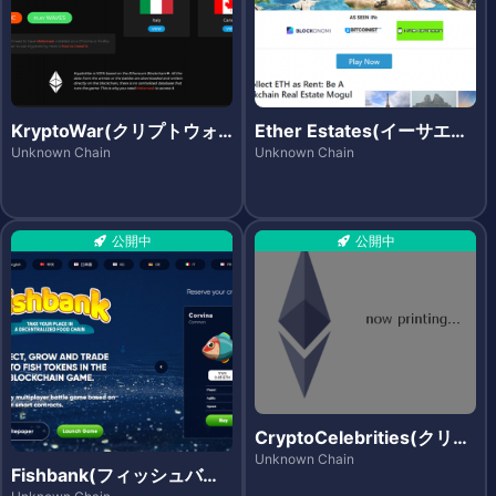
KryptoWar(クリプトウォ
Ether Estates(イーサエス
ー)
テーツ)
Unknown Chain
Unknown Chain
公開中
公開中
CryptoCelebrities(クリプ
トセレブリティーズ)
Unknown Chain
Fishbank(フィッシュバン
ク)