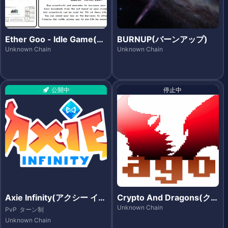
Ether Goo - Idle Game(イ
BURNUP(バーンアップ)
ーサグー -アイドルゲー
Unknown Chain
Unknown Chain
ム-)
公開中
停止中
Axie Infinity(アクシー イン
Crypto And Dragons(クリ
フィニティ)
プト・アンド・ドラゴンズ)
Unknown Chain
PvP
ターン制
Unknown Chain