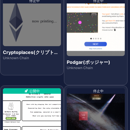
停止中
停止中
Cryptoplaces(クリプトプ
レイシズ)
Unknown Chain
Podgar(ポッジャー)
Unknown Chain
公開中
停止中