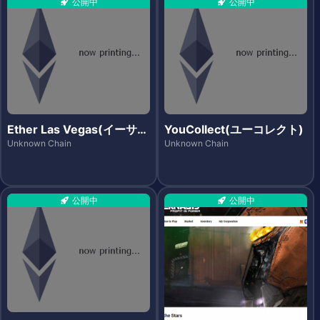
公開中
公開中
Ether Las Vegas(イーサラ
YouCollect(ユーコレクト)
スベガス)
Unknown Chain
Unknown Chain
公開中
公開中