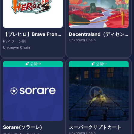
【ブレヒロ】Brave Fronti
Decentraland（ディセン
er Heroes（ブレイブ フロ
トラランド）
Unknown Chain
PvP
ターン制
ンティア ヒーローズ）- Et
Unknown Chain
hereum
公開中
公開中
Sorare(ソラーレ)
スーパークリプトカート
Unknown Chain