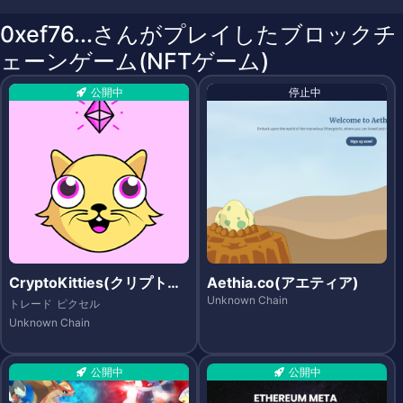
0xef76...さんがプレイしたブロックチ
ェーンゲーム(NFTゲーム)
公開中
停止中
CryptoKitties(クリプトキ
Aethia.co(アエティア)
ティーズ)
Unknown Chain
トレード
ピクセル
Unknown Chain
公開中
公開中