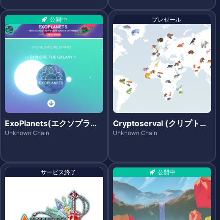
公開中
プレセール
ExoPlanets(エクソプラネ
Cryptoserval (クリプトサ
ッツ)
ーバル)
Unknown Chain
Unknown Chain
サービス終了
公開中