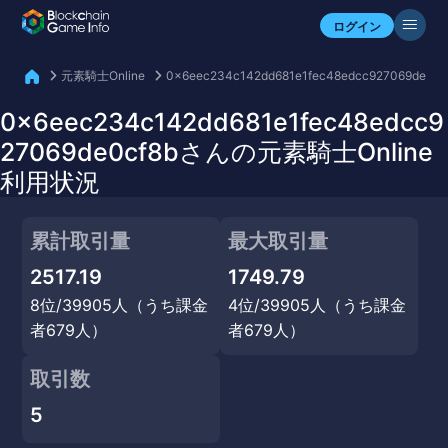
自分のアセットを確認
ログイン
元素騎士Online
0x6eec234c142dd681e1fec48edcc927069de0cf
0x6eec234c142dd681e1fec48edcc9
27069de0cf8bさんの元素騎士Online
利用状況
累計取引量
最大取引量
2517.19
1749.79
8位/39905人（うち課金
4位/39905人（うち課金
者679人）
者679人）
取引数
5