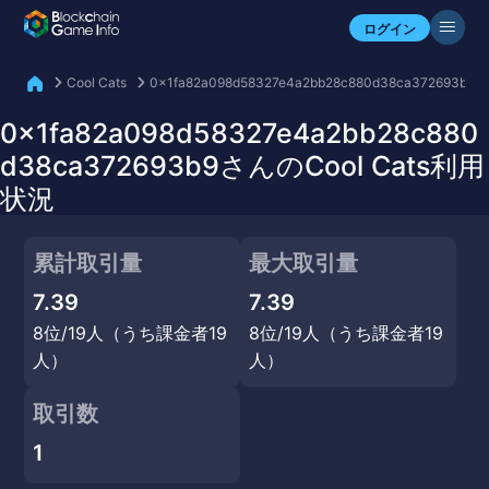
自分のアセットを確認
ログイン
Cool Cats
0x1fa82a098d58327e4a2bb28c880d38ca372693b9
0x1fa82a098d58327e4a2bb28c880
d38ca372693b9さんのCool Cats利用
状況
累計取引量
最大取引量
7.39
7.39
8位/19人（うち課金者19
8位/19人（うち課金者19
人）
人）
取引数
1