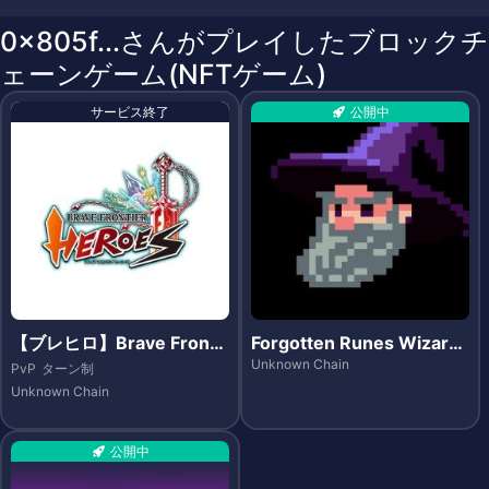
0x805f...さんがプレイしたブロックチ
ェーンゲーム(NFTゲーム)
サービス終了
公開中
【ブレヒロ】Brave Fronti
Forgotten Runes Wizar
er Heroes（ブレイブ フロ
d's Cult
Unknown Chain
PvP
ターン制
ンティア ヒーローズ）- Et
Unknown Chain
hereum
公開中