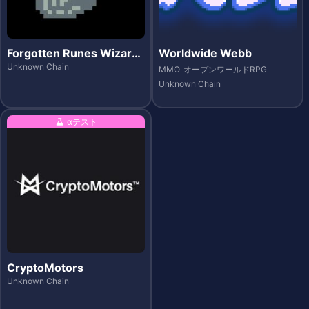
Forgotten Runes Wizar
Worldwide Webb
d's Cult
Unknown Chain
MMO
オープンワールドRPG
Unknown Chain
αテスト
CryptoMotors
Unknown Chain