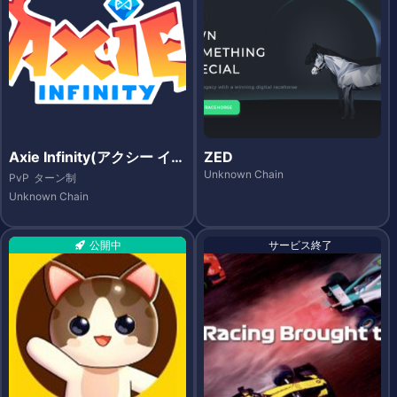
Axie Infinity(アクシー イン
ZED
フィニティ)
Unknown Chain
PvP
ターン制
Unknown Chain
公開中
サービス終了