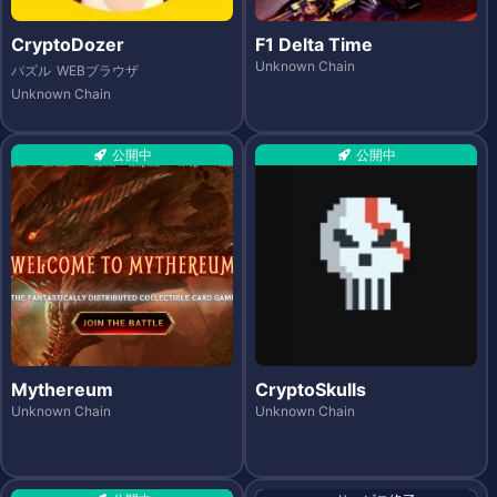
CryptoDozer
F1 Delta Time
Unknown Chain
パズル
WEBブラウザ
Unknown Chain
公開中
公開中
Mythereum
CryptoSkulls
Unknown Chain
Unknown Chain