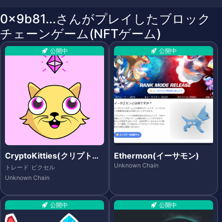
0x9b81...さんがプレイしたブロック
チェーンゲーム(NFTゲーム)
公開中
公開中
CryptoKitties(クリプトキ
Ethermon(イーサモン)
ティーズ)
Unknown Chain
トレード
ピクセル
Unknown Chain
公開中
公開中