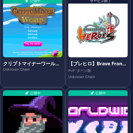
公開中
サービス終了
クリプトマイナーワールド
【ブレヒロ】Brave Fronti
（CryptoMiner World）
er Heroes（ブレイブ フロ
Unknown Chain
PvP
ターン制
ンティア ヒーローズ）- Et
Unknown Chain
hereum
公開中
公開中