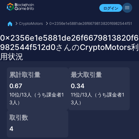
自分のアセットを確認
ログイン
CryptoMotors
0x2356e1e5881de26f6679813820f6982544f512d
0x2356e1e5881de26f6679813820f6
982544f512d0さんのCryptoMotors利
用状況
累計取引量
最大取引量
0.67
0.34
10位/13人（うち課金者1
11位/13人（うち課金者1
3人）
3人）
取引数
4