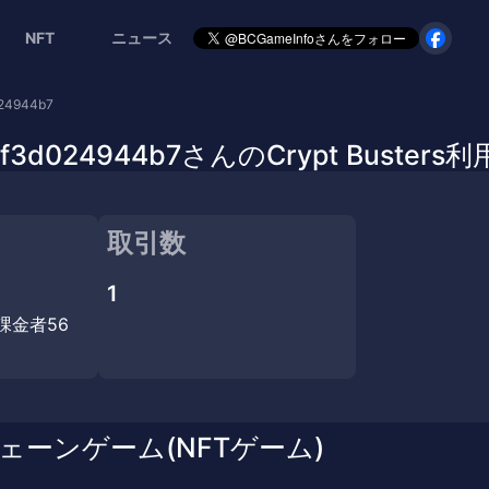
NFT
ニュース
024944b7
f4f3d024944b7さんのCrypt Busters
取引数
1
ち課金者56
チェーンゲーム(NFTゲーム)