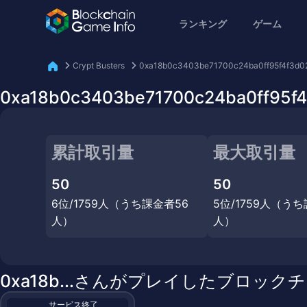
ランキング
ゲーム
Crypt Busters
0xa18b0c3403be71700c24ba0ff95f4f3d
0xa18b0c3403be71700c24ba0ff95
累計取引量
最大取引量
50
50
6位/1759人（うち課金者56
5位/1759人（う
人）
人）
0xa18b...さんがプレイしたブロック
サービス終了