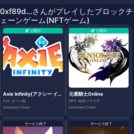
0xf89d...さんがプレイしたブロックチ
ェーンゲーム(NFTゲーム)
公開中
公開中
Axie Infinity(アクシー イン
元素騎士Online
フィニティ)
PvP
ターン制
RPG
WEBブラウザ
Unknown Chain
Unknown Chain
サービス終了
サービス終了