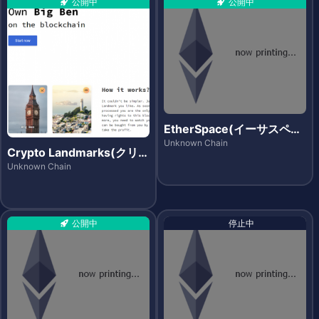
公開中
公開中
EtherSpace(イーサスペー
ス)
Unknown Chain
Crypto Landmarks(クリプ
トランドマークス)
Unknown Chain
公開中
停止中