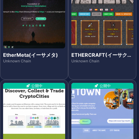
EtherMeta(イーサメタ)
ETHERCRAFT(イーサクラ
フト)
Unknown Chain
Unknown Chain
公開中
公開中