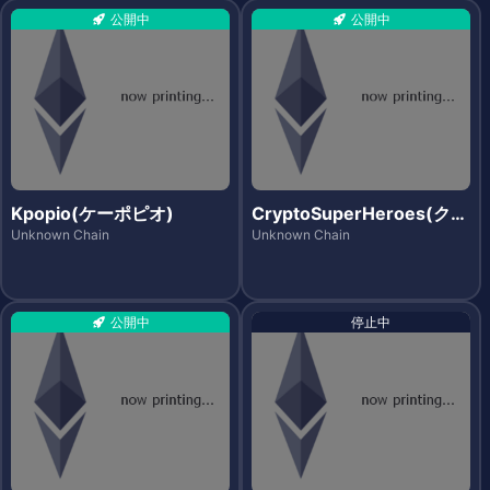
公開中
公開中
Kpopio(ケーポピオ)
CryptoSuperHeroes(クリ
プトスーパーヒーローズ)
Unknown Chain
Unknown Chain
公開中
停止中