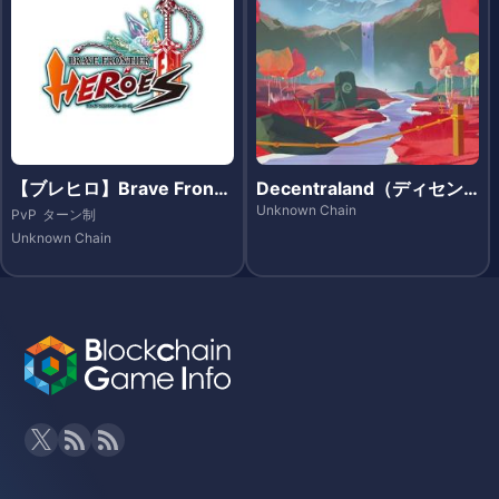
【ブレヒロ】Brave Fronti
Decentraland（ディセン
er Heroes（ブレイブ フロ
トラランド）
Unknown Chain
PvP
ターン制
ンティア ヒーローズ）- Et
Unknown Chain
hereum