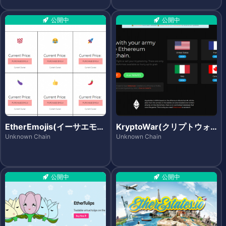
公開中
公開中
EtherEmojis(イーサエモジ
KryptoWar(クリプトウォ
ズ)
ー)
Unknown Chain
Unknown Chain
公開中
公開中