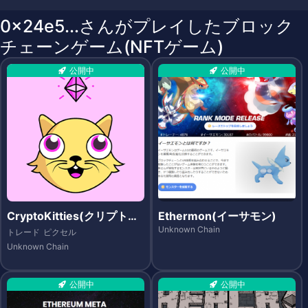
0x24e5...さんがプレイしたブロック
チェーンゲーム(NFTゲーム)
公開中
公開中
CryptoKitties(クリプトキ
Ethermon(イーサモン)
ティーズ)
Unknown Chain
トレード
ピクセル
Unknown Chain
公開中
公開中