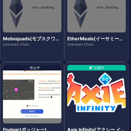
Mobsquads(モブスクワッ
EtherMeals(イーサミール
ズ)
ズ)
Unknown Chain
Unknown Chain
停止中
公開中
Podgar(ポッジャー)
Axie Infinity(アクシー イン