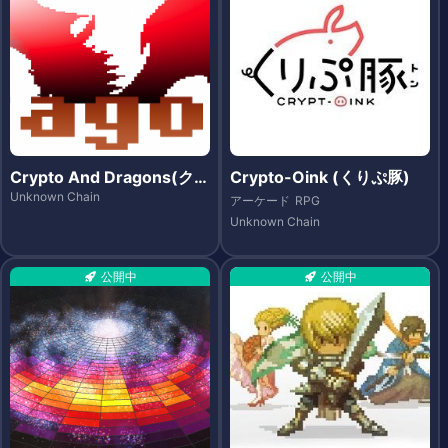
Crypto And Dragons(クリ
Crypto-Oink (くりぷ豚)
プト・アンド・ドラゴンズ)
Unknown Chain
アーケード
RPG
Unknown Chain
公開中
公開中