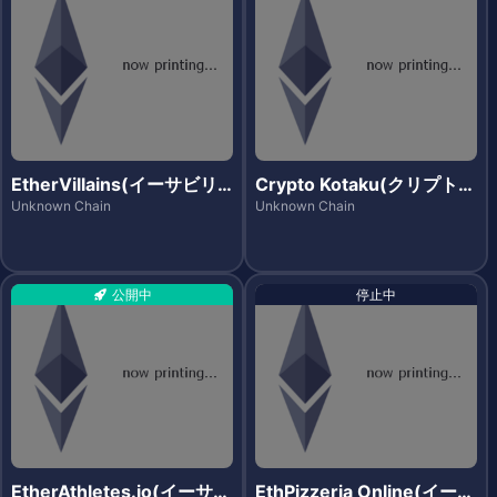
EtherVillains(イーサビリ
Crypto Kotaku(クリプトコ
アンズ)
タツ)
Unknown Chain
Unknown Chain
公開中
停止中
EtherAthletes.io(イーサア
EthPizzeria Online(イース