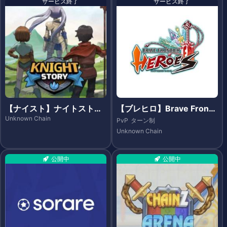
サービス終了
サービス終了
【ナイスト】ナイトストー
【ブレヒロ】Brave Fronti
リー(Knight Story)
er Heroes（ブレイブ フロ
Unknown Chain
PvP
ターン制
ンティア ヒーローズ）- Et
Unknown Chain
hereum
公開中
公開中