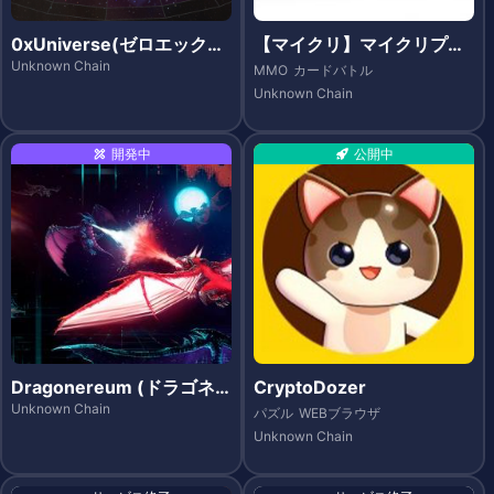
0xUniverse(ゼロエックス
【マイクリ】マイクリプト
ユニバース)
ヒーローズ(My Crypto He
Unknown Chain
MMO
カードバトル
roes )
Unknown Chain
開発中
公開中
Dragonereum (ドラゴネ
CryptoDozer
レウム)
Unknown Chain
パズル
WEBブラウザ
Unknown Chain