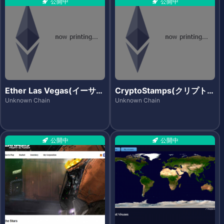
公開中
公開中
Ether Las Vegas(イーサラ
CryptoStamps(クリプトス
スベガス)
タンプス)
Unknown Chain
Unknown Chain
公開中
公開中