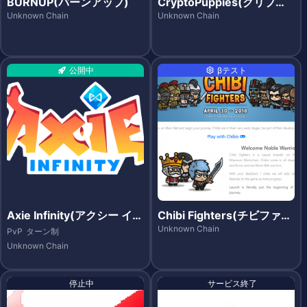
BURNUP(バーンアップ)
CryptoPuppies(クリプト
パピーズ)
Unknown Chain
Unknown Chain
公開中
βテスト
Axie Infinity(アクシー イン
Chibi Fighters(チビファイ
フィニティ)
ターズ)
Unknown Chain
PvP
ターン制
Unknown Chain
停止中
サービス終了