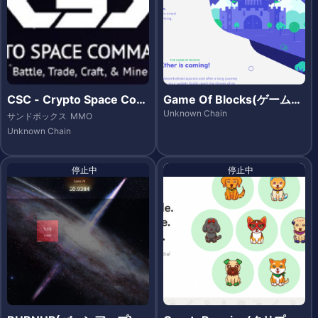
CSC - Crypto Space Com
Game Of Blocks(ゲームオ
mander(クリプトスペース
ブブロックス)
Unknown Chain
サンドボックス
MMO
コマンダー)
Unknown Chain
停止中
停止中