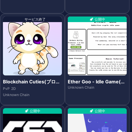
サービス終了
公開中
Blockchain Cuties(ブロッ
Ether Goo - Idle Game(イ
クチェーンキューティーズ)
ーサグー -アイドルゲー
Unknown Chain
PvP
2D
ム-)
Unknown Chain
公開中
公開中