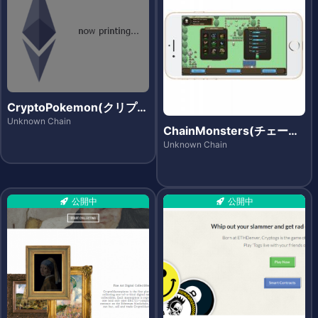
CryptoPokemon(クリプト
ポケモン)
Unknown Chain
ChainMonsters(チェーン
モンスターズ)
Unknown Chain
公開中
公開中