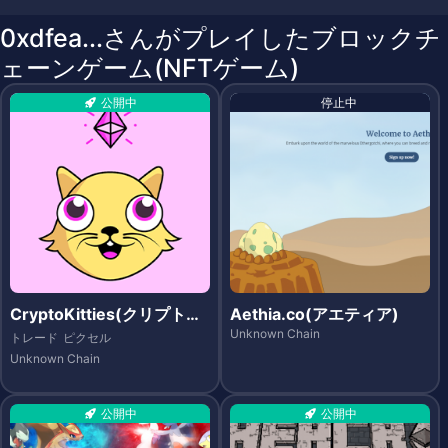
0xdfea...さんがプレイしたブロックチ
ェーンゲーム(NFTゲーム)
公開中
停止中
CryptoKitties(クリプトキ
Aethia.co(アエティア)
ティーズ)
Unknown Chain
トレード
ピクセル
Unknown Chain
公開中
公開中