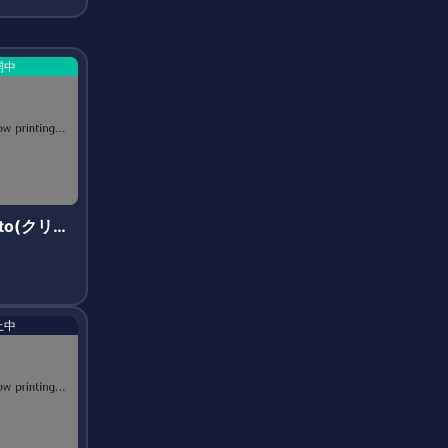
開中
rito(クリプ
止中