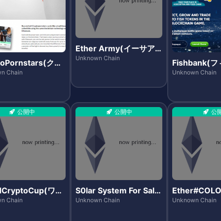
Ether Army(イーサア
ーミー)
Unknown Chain
toPornstars(クリ
Fishbank
ポーンスターズ)
ンク)
n Chain
Unknown Chain
公開中
公開中
公
dCryptoCup(ワー
S0lar System For Sale
Ether#CO
クリプトカップ)
(ソーラーシステムズフ
カラー)
n Chain
Unknown Chain
Unknown Chain
ォーセール)