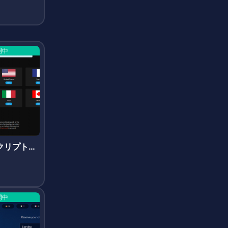
開中
r(クリプトウ
開中