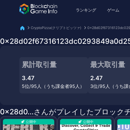
ランキング
ゲーム
CryptoPizza(クリプトピッツァ)
0x28d02f67316123dc02
0x28d02f67316123dc0293849a
累計取引量
最大取引量
3.47
2.47
5位/95人（うち課金者95人）
3位/95人（うち課
0x28d0...さんがプレイしたブロック
公開中
公開中