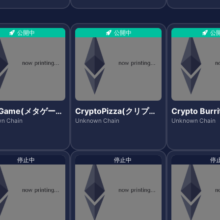
公開中
公開中
公
aGame(メタゲー
CryptoPizza(クリプト
Crypto Bur
ピッツァ)
トブリート)
n Chain
Unknown Chain
Unknown Chain
停止中
停止中
停