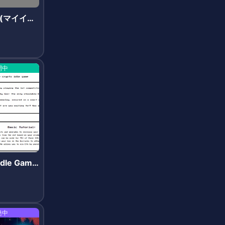
ty(マイイー
開中
 Idle Game
 -アイドル
発中