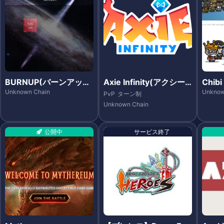
BURNUP(バーンアッ
Axie Infinity(アクシー
Chib
プ)
インフィニティ)
ァイタ
Unknown Chain
Unknow
PvP
ターン制
Unknown Chain
公開中
サービス終了