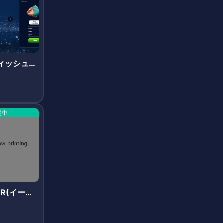
(フィッシュバ
開中
LOR(イーサ