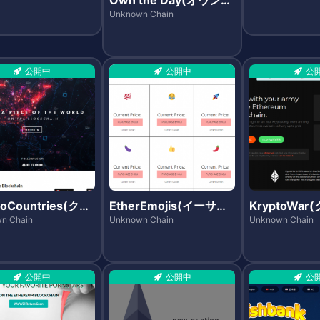
ザ・デイ)
Unknown Chain
公開中
公開中
公
toCountries(クリ
EtherEmojis(イーサエ
KryptoWa
カントリーズ)
モジズ)
ォー)
n Chain
Unknown Chain
Unknown Chain
公開中
公開中
公