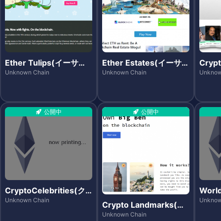
Ether Tulips(イーサチ
Ether Estates(イーサ
Cryp
ューリップス)
エステーツ)
プト
Unknown Chain
Unknown Chain
Unknow
公開中
公開中
CryptoCelebrities(ク
Worl
リプトセレブリティー
ルド
Unknown Chain
Unknow
Crypto Landmarks(ク
ズ)
リプトランドマークス)
Unknown Chain