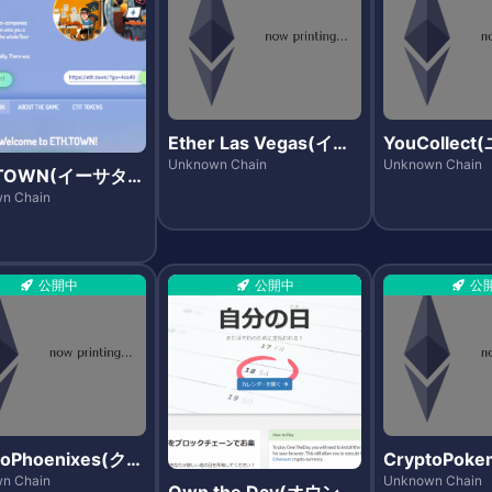
Ether Las Vegas(イー
YouCollec
サラスベガス)
ト)
Unknown Chain
Unknown Chain
.TOWN(イーサタウ
n Chain
公開中
公開中
公
toPhoenixes(クリ
CryptoPok
フェニックス)
プトポケモン
n Chain
Unknown Chain
Own the Day(オウン・