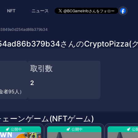
NFT
ニュース
93849a0d254ad86b379b34
0d254ad86b379b34さんのCryptoP
取引数
2
金者95人）
チェーンゲーム(NFTゲーム)
公開中
公開中
公