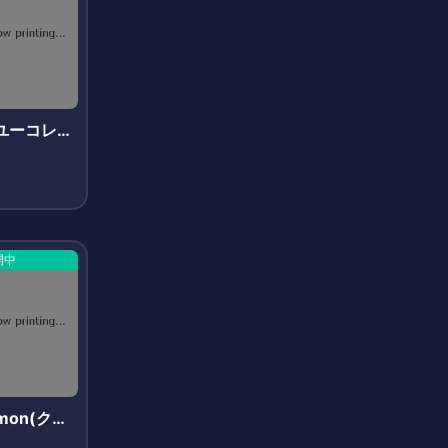
t(ユーコレク
開中
emon(クリ
)