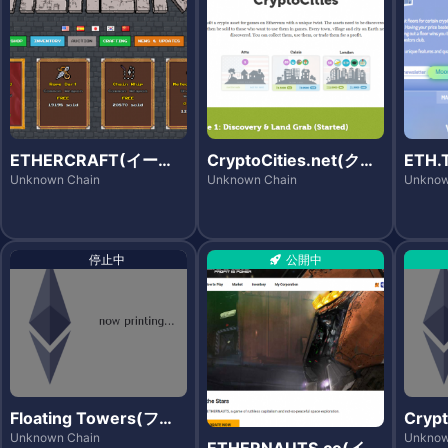
ETHERCRAFT(イーサ
CryptoCities.net(クリ
ETH
クラフト)
プトシティーズ)
ン)
Unknown Chain
Unknown Chain
Unknow
停止中
公開中
Floating Towers(フロ
Cryp
ーティングタワーズ)
プト
Unknown Chain
Unknow
ETHERNAUTS.co(イー