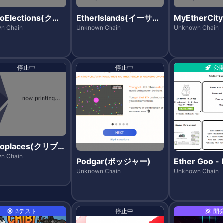
toElections(クリ
EtherIslands(イーサア
MyEtherCi
エレクションズ)
イランズ)
サシティー)
n Chain
Unknown Chain
Unknown Chain
停止中
停止中
公
toplaces(クリプト
シズ)
n Chain
Podgar(ポッジャー)
Ether Goo -
(イーサグー
Unknown Chain
Unknown Chain
ゲーム-)
βテスト
停止中
開