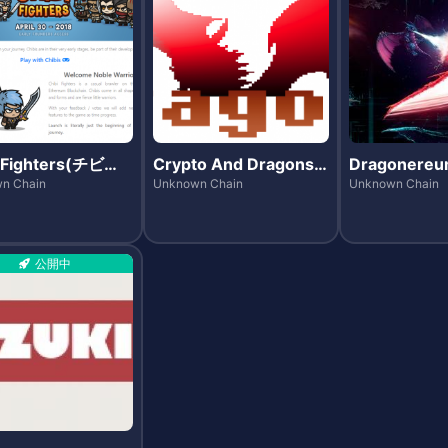
i Fighters(チビフ
Crypto And Dragons
Dragonere
ーズ)
(クリプト・アンド・ド
ネレウム)
n Chain
Unknown Chain
Unknown Chain
ラゴンズ)
公開中