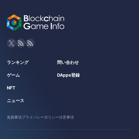
(
Check on OpenSea
)
2025-09-07
1
0.001
0.00100
0.001
Olivier Myny 2020-21 • Rar
2026-06-01
0.001 ETH
e 22/100
2025-09-01
1
0.001
0.00078
0.001
(
Check on OpenSea
)
2025-08-29
4
0.001
0.00080
0.003
Mattia De Sciglio 2021-22
0.00097 ET
2025-08-28
1
0.001
0.00080
0.001
2026-05-08
• Rare 23/100
H
2025-08-27
2
0.002
0.00080
0.003
(
Check on OpenSea
)
2025-08-23
2
0.001
0.00085
0.002
Mattia De Sciglio 2021-22
0.0001 WET
2026-05-08
• Rare 23/100
ランキング
問い合わせ
2025-08-19
1
0.001
0.00085
0.001
H
(
Check on OpenSea
)
2025-08-16
1
0.005
0.00500
0.005
ゲーム
DApps登録
Lee Ji-Ho 2021-22 • Rare 1
2025-08-15
3
0.001
0.00098
0.003
2026-05-08
0.001 ETH
7/100
NFT
2025-08-08
1
0.001
0.00098
0.001
(
Check on OpenSea
)
ニュース
2025-08-02
1
0.001
Kyle Walker 2023-24 • Limi
0.00100
0.001
2026-04-07
0.002 ETH
ted 99/1000
2025-08-01
1
0.003
0.00250
0.003
(
Check on OpenSea
)
免責事項
プライバシーポリシー
注意事項
2025-07-31
3
0.002
0.00198
0.006
César Azpilicueta 2024-25
2025-07-27
1
0.001
0.00099
0.001
2026-04-01
0.001 ETH
• Limited 448/1000
2025-07-24
1
0.004
(
Check on OpenSea
0.00370
)
0.004