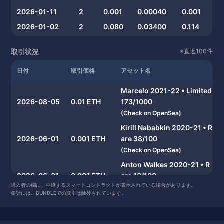
2026-01-11
2
0.001
0.00040
0.001
2026-01-02
2
0.080
0.03400
0.114
2025-12-22
3
0.002
0.00040
0.003
取引状況
※直近100件
2025-12-14
1
0.000
0.00049
0.000
日付
取引価格
アセット名
2025-12-12
2
0.001
0.00049
0.001
2025-11-14
1
0.001
0.00050
0.001
Marcelo 2021-22 • Limited
2025-11-09
2026-08-05
0.01 ETH
1
0.001
173/1000
0.00100
0.001
(
Check on OpenSea
)
2025-10-09
5
0.050
0.02000
0.140
Kirill Nababkin 2020-21 • R
2025-09-24
1
0.001
0.00070
0.001
2026-06-01
0.001 ETH
are 38/100
2025-09-21
5
0.001
0.00069
0.003
(
Check on OpenSea
)
2025-09-18
1
0.002
0.00200
0.002
Anton Walkes 2020-21 • R
2026-06-01
0.001 ETH
are 13/100
2025-09-16
1
0.001
0.00100
0.001
購入者の欄に、中継するスマートコントラクトが表示されている場合があります。
(
Check on OpenSea
)
2025-09-14
4
0.001
0.00055
0.002
集計には、BUNDLEでの取引は除外されています。
Kristoffer Olsson 2020-21
2025-09-13
2
0.001
0.00055
0.001
2026-06-01
0.001 ETH
• Rare 25/100
2025-09-10
1
0.001
0.00059
0.001