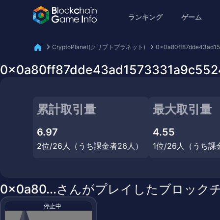
ランキング
ゲーム
CryptoPlanet(クリプトプラネット)
0x0a80ff87dde43ad1
0x0a80ff87dde43ad1573331a9
累計取引量
最大取引量
6.97
4.55
2位/26人（うち課金者26人）
1位/26人（うち課
0x0a80...さんがプレイしたブロック
停止中