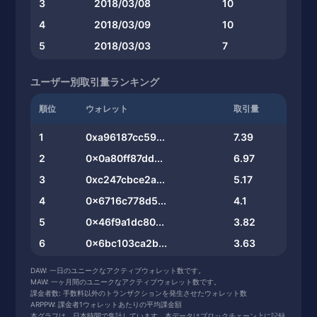
3
2018/03/08
10
4
2018/03/09
10
5
2018/03/03
7
ユーザー別取引量ランキング
順位
ウォレット
取引量
1
0xa96187cc59...
7.39
2
0x0a80ff87dd...
6.97
3
0xc247cbce2a...
5.17
4
0x6716c778d5...
4.1
5
0x46f9a1dc80...
3.82
6
0x6bc103ca2b...
3.63
7
0x48d0df53fa...
3.59
DAW: 一日のユニークなアクティブウォレット数です。
MAW: 一ヶ月間のユニークなアクティブウォレット数です。
8
0xa4b8043b9f...
2.63
課金者数: 手数料以外のトランザクションを発生させたウォレット数
ARPPW: 課金者1ウォレットあたりの平均課金額
9
0xe44d6941c7...
2.6
本グラフは、日本時間で集計しています。本データはブロックチェーン上に記録