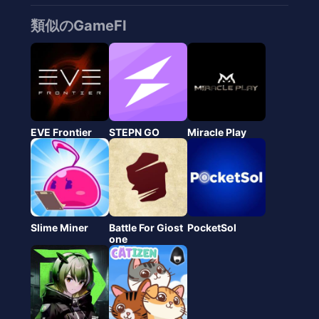
類似のGameFI
EVE Frontier
STEPN GO
Miracle Play
Slime Miner
Battle For Giost
PocketSol
one