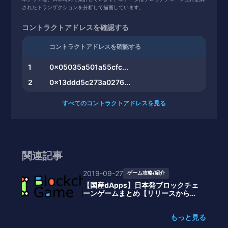
10
0xbd70d89667...
2.39
されたトランザクションを分析して描画しています。
コントラクトアドレスを確認する
コントラクトアドレスを確認する
1
0x05035a501a55cfc...
2
0x13ddd5c273a0276...
すべてのコントラクトアドレスを見る
関連記事
2019-09-27
ゲーム攻略/紹介
【国産dApps】日本発ブロックチェ
ーンゲームまとめ【リリースからサ
ービス終了まで】2019年後半発表の
ゲーム追加
もっと見る