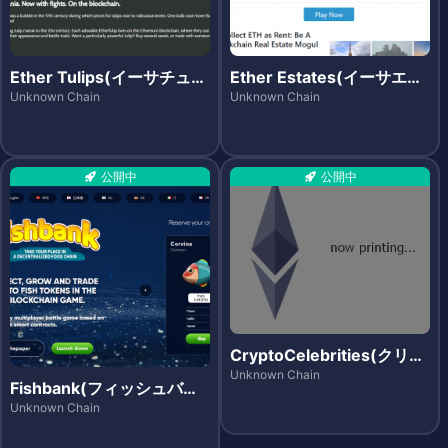
Ether Tulips(イーサチュー
Ether Estates(イーサエス
リップス)
テーツ)
Unknown Chain
Unknown Chain
公開中
公開中
CryptoCelebrities(クリプ
トセレブリティーズ)
Unknown Chain
Fishbank(フィッシュバン
ク)
Unknown Chain