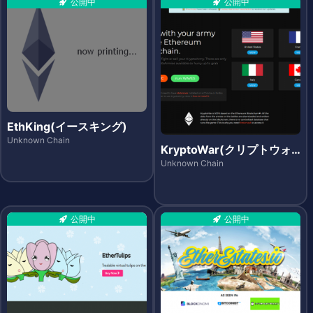
公開中
公開中
EthKing(イースキング)
Unknown Chain
KryptoWar(クリプトウォ
ー)
Unknown Chain
公開中
公開中