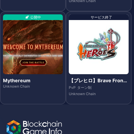
Unknown Chain
公開中
サービス終了
Mythereum
【ブレヒロ】Brave Fronti
er Heroes（ブレイブ フロ
Unknown Chain
PvP
ターン制
ンティア ヒーローズ）- Et
Unknown Chain
hereum