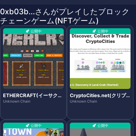
0xb03b...さんがプレイしたブロック
チェーンゲーム(NFTゲーム)
公開中
公開中
ETHERCRAFT(イーサクラ
CryptoCities.net(クリプ
フト)
トシティーズ)
Unknown Chain
Unknown Chain
公開中
公開中