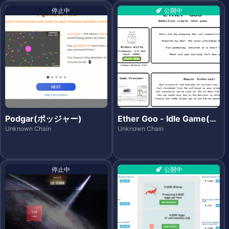
停止中
公開中
Podgar(ポッジャー)
Ether Goo - Idle Game(イ
ーサグー -アイドルゲー
Unknown Chain
Unknown Chain
ム-)
停止中
公開中