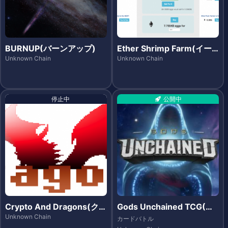
BURNUP(バーンアップ)
Ether Shrimp Farm(イー
サシュリンプファーム)
Unknown Chain
Unknown Chain
停止中
公開中
Crypto And Dragons(クリ
Gods Unchained TCG(ゴ
プト・アンド・ドラゴンズ)
ッズ アンチェインド)
Unknown Chain
カードバトル