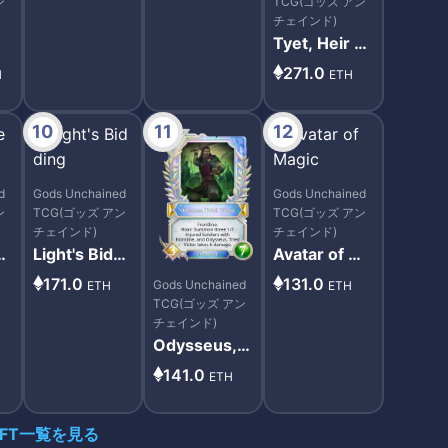
ン
TCG(ゴッズ アン
チェインド)
Tyet, Heir T
o The Sky
271.0
H
ETH
10
11
12
d
Gods Unchained
Gods Unchained
ン
TCG(ゴッズ アン
TCG(ゴッズ アン
チェインド)
チェインド)
d
Light's Biddi
Avatar of Ma
ng
gic
171.0
131.0
Gods Unchained
ETH
ETH
TCG(ゴッズ アン
チェインド)
Odysseus, T
ried Victor
141.0
ETH
NFT一覧を見る