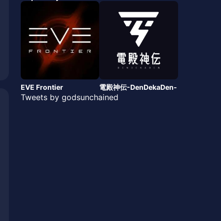
EVE Frontier
電殿神伝-DenDekaDen-
Tweets by godsunchained