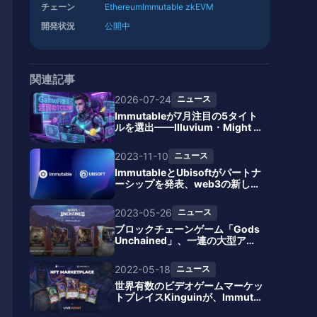
チェーン
Ethereum
Immutable zkEVM
開発状況
公開中
関連記事
2026-07-24
ニュース
Immutableが7月注目の5タイト
ルを選出——Illuvium・Might &
Magic Fates・Gods Unchained
が3強を形成、TCG経済圏が202
2023-11-10
ニュース
6年GameFi復活を牽引
ImmutableとUbisoftがパートナ
ーシップを発表、web3の新しい
ゲーム体験を創出することを目指
す
2023-05-26
ニュース
ブロックチェーンゲーム「Gods
Unchained」、一連の大型アッ
プデートを発表
2022-05-18
ニュース
世界有数のビデオゲームマーケッ
トプレイスKinguinが、Immuta
ble Xとのパートナーシップを提