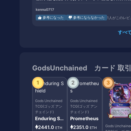
kennu0717
参考になった
参考にならなかった
1
人がこのレビ
すべ
GodsUnchained カード 取
1
2
3
Gods Unchained
Gods Unchained
TCG(ゴッズ アン
TCG(ゴッズ アン
チェインド)
チェインド)
Enduring Shi
Prometheus
eld
Gods Unchaine
2441.0
2351.0
ETH
ETH