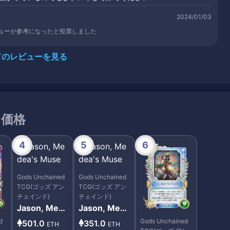
2024/01/03
ューが参考になったと投票しました
てのレビューを見る
引価格
4
5
6
Gods Unchained
Gods Unchained
TCG(ゴッズ アン
TCG(ゴッズ アン
チェインド)
チェインド)
Jason, Med
Jason, Med
ea's Muse
ea's Muse
d
Gods Unchained
501.0
351.0
ETH
ETH