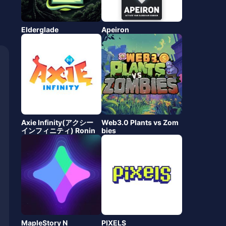
Elderglade
Apeiron
Axie Infinity(アクシー
Web3.0 Plants vs Zom
インフィニティ) Ronin
bies
MapleStory N
PIXELS