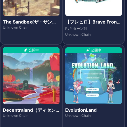
The Sandbox(ザ・サンド
【ブレヒロ】Brave Fronti
ボックス)
er Heroes（ブレイブ フロ
Unknown Chain
PvP
ターン制
ンティア ヒーローズ）- Et
Unknown Chain
hereum
公開中
公開中
Decentraland（ディセン
EvolutionLand
トラランド）
Unknown Chain
Unknown Chain