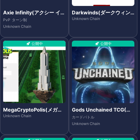
Axie Infinity(アクシー イン
Darkwinds(ダークウィン
フィニティ)
ズ)
Unknown Chain
PvP
ターン制
Unknown Chain
公開中
公開中
MegaCryptoPolis(メガク
Gods Unchained TCG(ゴ
リプトポリス)
ッズ アンチェインド)
Unknown Chain
カードバトル
Unknown Chain