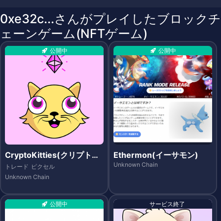
0xe32c...さんがプレイしたブロックチ
ェーンゲーム(NFTゲーム)
公開中
公開中
CryptoKitties(クリプトキ
Ethermon(イーサモン)
ティーズ)
Unknown Chain
トレード
ピクセル
Unknown Chain
公開中
サービス終了