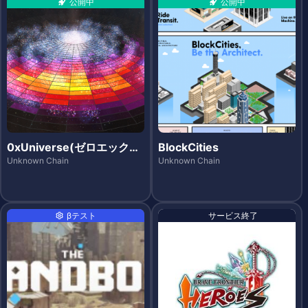
公開中
公開中
0xUniverse(ゼロエックス
BlockCities
ユニバース)
Unknown Chain
Unknown Chain
βテスト
サービス終了