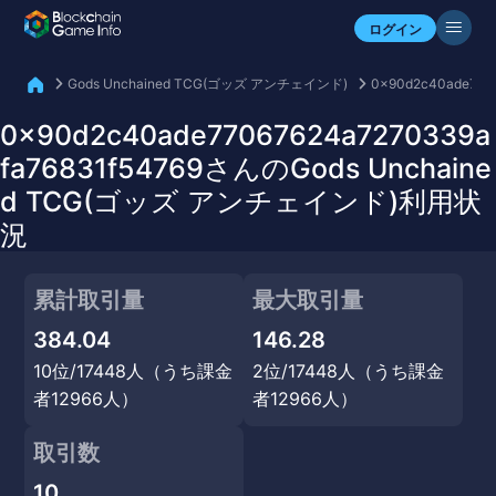
自分のアセットを確認
ログイン
Gods Unchained TCG(ゴッズ アンチェインド)
0x90d2c40ade770
0x90d2c40ade77067624a7270339a
fa76831f54769さんのGods Unchaine
d TCG(ゴッズ アンチェインド)利用状
況
累計取引量
最大取引量
384.04
146.28
10位/17448人（うち課金
2位/17448人（うち課金
者12966人）
者12966人）
取引数
10