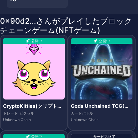
0x90d2...さんがプレイしたブロック
チェーンゲーム(NFTゲーム)
公開中
公開中
CryptoKitties(クリプトキ
Gods Unchained TCG(ゴ
ティーズ)
ッズ アンチェインド)
トレード
ピクセル
カードバトル
Unknown Chain
Unknown Chain
公開中
サービス終了