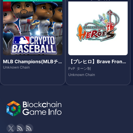
MLB Champions(MLBチ
【ブレヒロ】Brave Fronti
ャンピオンズ)
er Heroes（ブレイブ フロ
Unknown Chain
PvP
ターン制
ンティア ヒーローズ）- Et
Unknown Chain
hereum