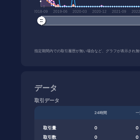
指定期間内での取引履歴が無い場合など、グラフが表示され無
データ
取引データ
24時間
一
取引量
0
0
取引数
0
0