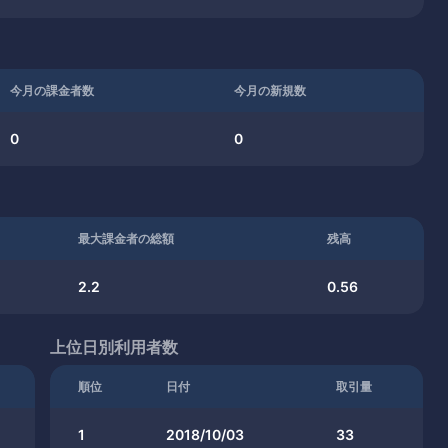
今月の課金者数
今月の新規数
0
0
最大課金者の総額
残高
2.2
0.56
上位日別利用者数
順位
日付
取引量
1
2018/10/03
33