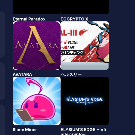
Eternal Paradox
EGGRYPTO X
AVATARA
ヘルスリー
Slime Miner
ELYSIUM'S EDGE ~Infi
nite crypto~