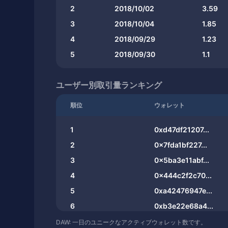
2
2018/10/02
3.59
3
2018/10/04
1.85
4
2018/09/29
1.23
5
2018/09/30
1.1
ユーザー別取引量ランキング
順位
ウォレット
1
0xd47df21207...
2
0x7fda1bf227...
3
0x5ba3e11abf...
4
0x444c2f2c70...
5
0xa42476947e...
6
0xb3e22e68a4...
7
0x3341466b2f...
DAW: 一日のユニークなアクティブウォレット数です。