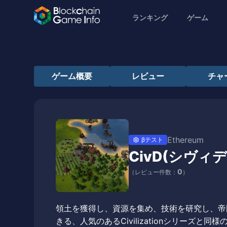
ランキング
ゲーム
ゲーム概要
レビュー
チャ
Ethereum
βテスト
CivD(シヴィ
0
（レビュー件数：
）
領土を獲得し、資源を集め、技術を研究し、帝
きる、人気のあるCivilizationシリーズと同