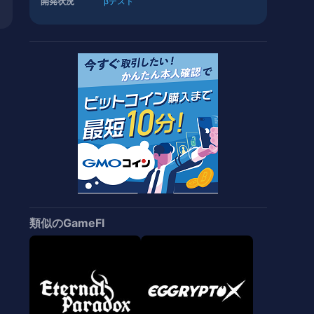
開発状況
βテスト
類似のGameFI