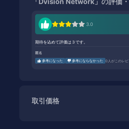
「Dvision Network」の評
3.0
期待を込めて評価は３です。
匿名
参考になった
参考にならなかった
0
人がこのレビ
取引価格