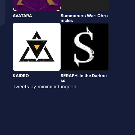
AVATARA
Summoners War: Chro
nicles
KAIDRO
SERAPH: In the Darkne
ss
Tweets by miniminidungeon