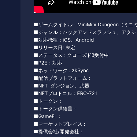
■ゲームタイトル：MiniMini Dungeon（
■ジャンル：ハックアンドスラッシュ、アクシ
■対応機種：iOS、Android
■リリース日: 未定
■ステータス : クローズドβ受付中
■P2E：対応
■ネットワーク : zkSync
■配信プラットフォーム :
■NFT: ダンジョン、武器
■NFTプロトコル：ERC-721
■トークン：
■トークン供給量：
■GameFi ：
■マーケットプレイス :
■提供会社/開発会社 :