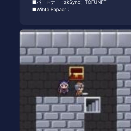
■パートナー : zkSync、TOFUNFT
■Wihte Papaer：