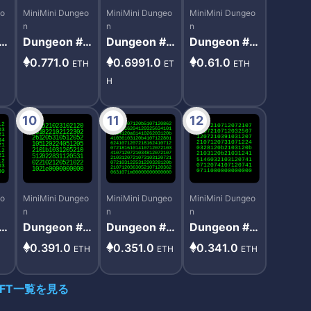
eo
MiniMini Dungeo
MiniMini Dungeo
MiniMini Dungeo
n
n
n
8
Dungeon #8
Dungeon #9
Dungeon #9
28
27
15
0.771.0
0.6991.0
0.61.0
ETH
ET
ETH
H
10
11
12
eo
MiniMini Dungeo
MiniMini Dungeo
MiniMini Dungeo
n
n
n
4
Dungeon #3
Dungeon #6
Dungeon #8
46
59
19
0.391.0
0.351.0
0.341.0
H
ETH
ETH
ETH
NFT一覧を見る