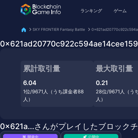
ランキング
ゲーム
SKY FRONTIER Fantasy Battle
0x621ad20770c922c594a
0x621ad20770c922c594ae14cee15
累計取引量
最大取引量
6.04
0.21
1位/9671人（うち課金者88
28位/9671人（う
人）
人）
0x621a...さんがプレイしたブロック
開発中
公開中