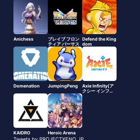
Anichess
ブレイブ フロン
Defend the King
ティア バーサス
dom
Domenation
JumpingPeng
Axie Infinity(ア
クシー インフィ
ニティ) Ronin
KAIDRO
Heroic Arena
Tweets by PROJECTXENO_JP