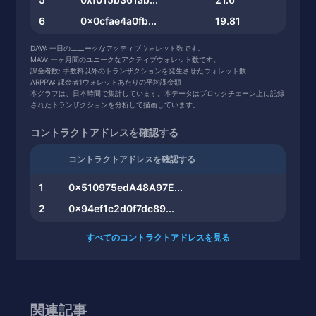
6
0x0cfae4a0fb...
19.81
7
0xd92791996c...
19.71
DAW: 一日のユニークなアクティブウォレット数です。
MAW: 一ヶ月間のユニークなアクティブウォレット数です。
8
0x847e0ed90b...
19.08
課金者数: 手数料以外のトランザクションを発生させたウォレット数
ARPPW: 課金者1ウォレットあたりの平均課金額
9
0x2880e7b4f2...
17.18
本グラフは、日本時間で集計しています。本データはブロックチェーン上に記録
10
0x997ea74475...
13.63
されたトランザクションを分析して描画しています。
コントラクトアドレスを確認する
コントラクトアドレスを確認する
1
0x510975edA48A97E...
2
0x94ef1c2d0f7dc89...
すべてのコントラクトアドレスを見る
関連記事