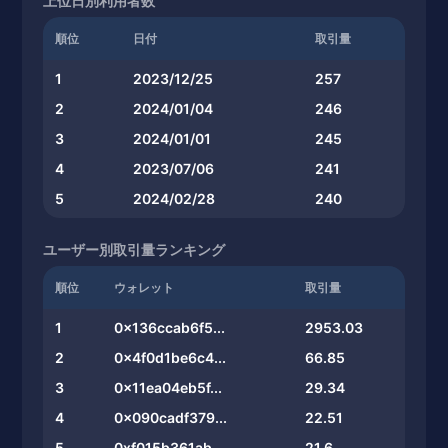
上位日別利用者数
順位
日付
取引量
1
2023/12/25
257
2
2024/01/04
246
3
2024/01/01
245
4
2023/07/06
241
5
2024/02/28
240
ユーザー別取引量ランキング
順位
ウォレット
取引量
1
0x136ccab6f5...
2953.03
2
0x4f0d1be6c4...
66.85
3
0x11ea04eb5f...
29.34
4
0x090cadf379...
22.51
5
0xf015b361ab...
21.6