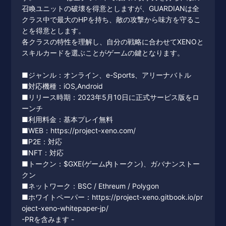
召喚ユニットの破壊を得意としますが、GUARDIANは全
クラス中で最大のHPを持ち、敵の攻撃から味方を守るこ
とを得意とします。
各クラスの特性を理解し、自分の戦略に合わせてXENOと
スキルカードを選ぶことがゲームの鍵となります。
■ジャンル：オンライン、e-Sports、アリーナバトル
■対応機種：iOS,Android
■リリース時期：2023年5月10日に正式サービス版をロ
ーンチ
■利用料金：基本プレイ無料
■WEB：
https://project-xeno.com/
■P2E：対応
■NFT：対応
■トークン：$GXE(ゲーム内トークン)、ガバナンストー
クン
■ネットワーク：BSC / Ethreum / Polygon
■ホワイトペーパー：https://project-xeno.gitbook.io/pr
oject-xeno-whitepaper-jp/
-PRを含みます -