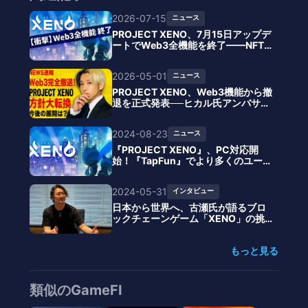
2026-07-15
ニュース
PROJECT XENO、7月15日アップデ
ートでWeb3全機能を終了——NFT
生成・GENESIS Challenge・GXE連
携が全廃、日本発P2Eの象徴が撤退
2026-05-01
ニュース
へ
PROJECT XENO、Web3機能から撤
退を正式発表──ヒカル氏アンバサダ
ー就任で話題のタイトルが2026年6
月大型アップデートでWeb2へ全振
2024-08-23
ニュース
り
『PROJECT XENO』、PC対応開
始！『TapFun』でより多くのユーザ
ーにアクセス可能に
2024-05-31
インタビュー
日本から世界へ、古瀬氏が語るブロ
ックチェーンゲーム「XENO」の挑
戦
もっと見る
類似のGameFI