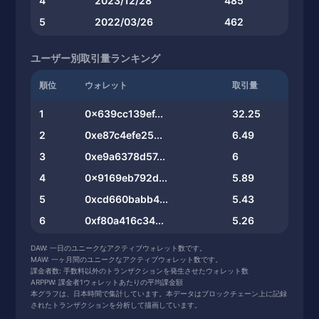
4
2023/12/28
485
5
2022/03/26
462
ユーザー別取引量ランキング
順位
ウォレット
取引量
1
0x639cc139ef...
32.25
2
0xe87c4efe25...
6.49
3
0xe9a6378d57...
6
4
0x9169eb792d...
5.89
5
0xcd660babb4...
5.43
6
0xf80a416c34...
5.26
7
0x65354ee134...
5.2
DAW: 一日のユニークなアクティブウォレット数です。
MAW: 一ヶ月間のユニークなアクティブウォレット数です。
8
0xd8e041a87b...
5.13
課金者数: 手数料以外のトランザクションを発生させたウォレット数
ARPPW: 課金者1ウォレットあたりの平均課金額
9
0x5ebddd6c3b...
5.03
本グラフは、日本時間で集計しています。本データはブロックチェーン上に記録
10
0x325676181c...
5.02
されたトランザクションを分析して描画しています。