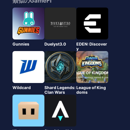
類似のGameFI
Gunnies
Duelyst3.0
EDEN: Discover
y
Wildcard
Shard Legends:
League of King
Clan Wars
doms