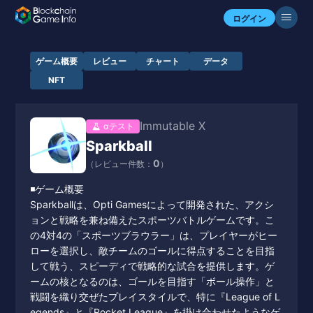
ログイン
ゲーム概要
レビュー
チャート
データ
NFT
Immutable X
αテスト
Sparkball
0
（レビュー件数：
）
◾️ゲーム概要
Sparkballは、Opti Gamesによって開発された、アクシ
ョンと戦略を兼ね備えたスポーツバトルゲームです。こ
の4対4の「スポーツブラウラー」は、プレイヤーがヒー
ローを選択し、敵チームのゴールに得点することを目指
して戦う、スピーディで戦略的な試合を提供します。ゲ
ームの核となるのは、ゴールを目指す「ボール操作」と
戦闘を織り交ぜたプレイスタイルで、特に『League of L
egends』と『Rocket League』を掛け合わせたようなゲ