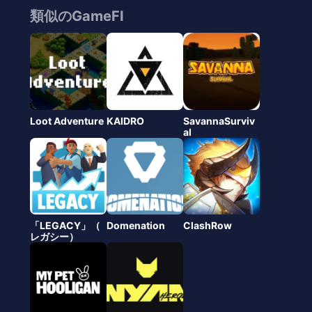
類似のGameFI
Loot Adventure
KAIDRO
SavannaSurviv
al
「LEGACY」（
Domenation
ClashRow
レガシー）