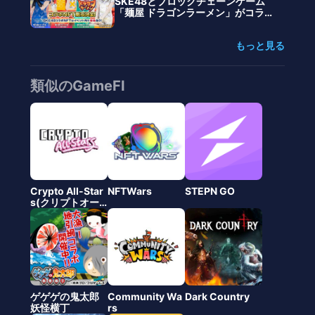
SKE48とブロックチェーンゲーム
「麺屋 ドラゴンラーメン」がコラ
ボ、NFT販売を開始
もっと見る
類似のGameFI
Crypto All-Star
NFTWars
STEPN GO
s(クリプトオー
ルスターズ)
ゲゲゲの鬼太郎
Community Wa
Dark Country
妖怪横丁
rs