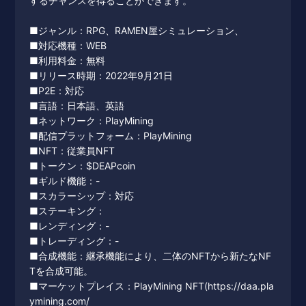
するチャンスを得ることができます。
■ジャンル：RPG、RAMEN屋シミュレーション、
■対応機種：WEB
■利用料金：無料
■リリース時期：2022年9月21日
■P2E：対応
■言語：日本語、英語
■ネットワーク：PlayMining
■配信プラットフォーム：PlayMining
■NFT：従業員NFT
■トークン：$DEAPcoin
■ギルド機能：-
■スカラーシップ：対応
■ステーキング：
■レンディング：-
■トレーディング：-
■合成機能：継承機能により、二体のNFTから新たなNF
Tを合成可能。
■マーケットプレイス：PlayMining NFT(https://daa.pla
ymining.com/