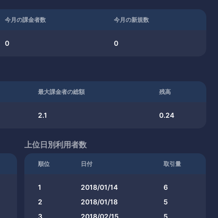
今月の課金者数
今月の新規数
0
0
最大課金者の総額
残高
2.1
0.24
上位日別利用者数
順位
日付
取引量
1
2018/01/14
6
2
2018/01/18
5
3
2018/02/15
5