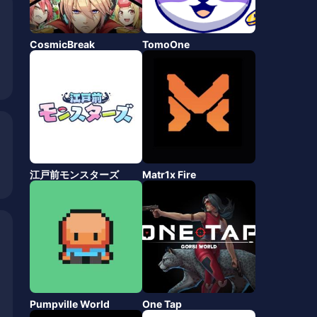
CosmicBreak
TomoOne
江戸前モンスターズ
Matr1x Fire
Pumpville World
One Tap