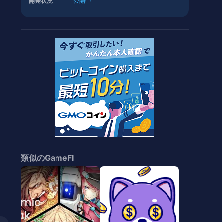
開発状況
公開中
類似のGameFI