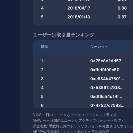
4
2018/04/17
0.88
5
2018/01/13
0.87
ユーザー別取引量ランキング
順位
ウォレット
1
0x75c8e2dd57...
2
0xfbd9f99c50...
3
0xe884b47501...
4
0x53597a78f8...
5
0xdf6c54d14f...
6
0x47527c7583...
7
0xa2d5a2295c...
DAW: 一日のユニークなアクティブウォレット数です。
MAW: 一ヶ月間のユニークなアクティブウォレット数です。
8
0xd082bcc024...
課金者数: 手数料以外のトランザクションを発生させたウォレ
ARPPW: 課金者1ウォレットあたりの平均課金額
9
0xbc93cf9eba...